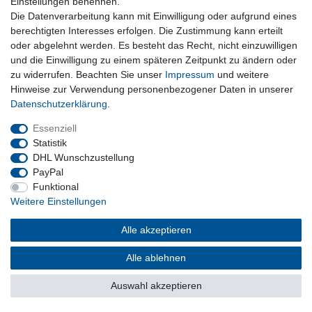
Einstellungen benennen.
Die Datenverarbeitung kann mit Einwilligung oder aufgrund eines
berechtigten Interesses erfolgen. Die Zustimmung kann erteilt
Pokémon Voldi Plüsch 20
Pokémon Wolly Plüsch 20
cm PKW2358 offiziell
cm PKW0055 offiziell
oder abgelehnt werden. Es besteht das Recht, nicht einzuwilligen
lizenziertes Kuscheltier
lizenziertes Kuscheltier
Jazwares
Jazwares
und die Einwilligung zu einem späteren Zeitpunkt zu ändern oder
UVP 29,99 €
UVP 29,99 €
zu widerrufen. Beachten Sie unser
Impressum
und weitere
19,99 € *
18,99 € *
Hinweise zur Verwendung personenbezogener Daten in unserer
Daten­schutz­erklärung
.
Artikel anzeigen
In den
Warenkorb
*
inkl. ges. MwSt.
zzgl.
Essenziell
Versandkosten
*
inkl. ges. MwSt.
zzgl.
Statistik
Versandkosten
DHL Wunschzustellung
PayPal
Funktional
Top-Artikel
Neuheit
Weitere Einstellungen
Alle akzeptieren
Alle ablehnen
Auswahl akzeptieren