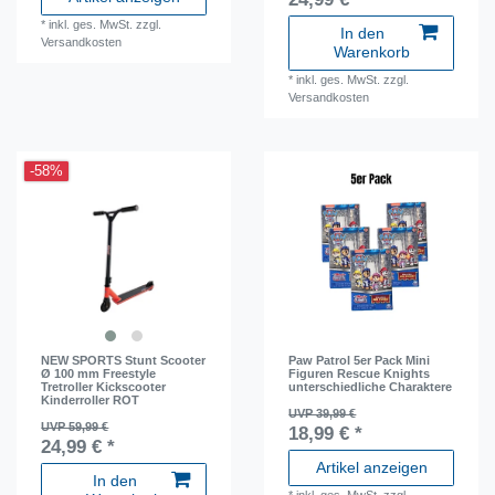
*
inkl. ges. MwSt.
zzgl.
In den
Versandkosten
Warenkorb
*
inkl. ges. MwSt.
zzgl.
Versandkosten
-58%
NEW SPORTS Stunt Scooter
Paw Patrol 5er Pack Mini
Ø 100 mm Freestyle
Figuren Rescue Knights
Tretroller Kickscooter
unterschiedliche Charaktere
Kinderroller ROT
UVP 39,99 €
UVP 59,99 €
18,99 € *
24,99 € *
Artikel anzeigen
In den
*
inkl. ges. MwSt.
zzgl.