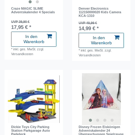
Craze MAGIC SLIME
Denver Electronics
Adventskalender 4 Specials
112150000020 Kids Camera
KCA-1310
UVP 39,90 €
UVP 49,99 €
17,95 € *
14,99 € *
In den
In den
Warenkorb
Warenkorb
*
inkl. ges. MwSt.
zzgl.
*
inkl. ges. MwSt.
zzgl.
Versandkosten
Versandkosten
Dickie Toys City Parking
Disney Frozen Eiskönigen
Station Parkgarage Auto
Adventskalender 24
Parkdeck
Überraschungen Spielzeuge