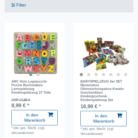
Filter
ABC Holz Legepuzzle
BABYSPIELZEUG 5er SET
Puzzle Buchstaben
Mysterybox
Lernspielzeug
Überraschungsbox Kreativ
Kinderspielzeug 27 Teile
Geschenkbox
Kindergeschenk
UVP 14,95 €
Kinderspielzeug Set
8,99 € *
16,99 € *
In den
In den
Warenkorb
Warenkorb
*
inkl. ges. MwSt.
zzgl.
*
inkl. ges. MwSt.
zzgl.
Versandkosten
Versandkosten