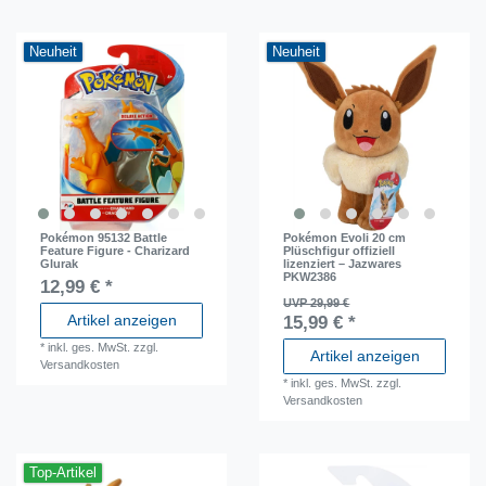
Neuheit
Neuheit
Pokémon 95132 Battle
Pokémon Evoli 20 cm
Feature Figure - Charizard
Plüschfigur offiziell
Glurak
lizenziert – Jazwares
PKW2386
12,99 € *
UVP 29,99 €
Artikel anzeigen
15,99 € *
*
inkl. ges. MwSt.
zzgl.
Artikel anzeigen
Versandkosten
*
inkl. ges. MwSt.
zzgl.
Versandkosten
Top-Artikel