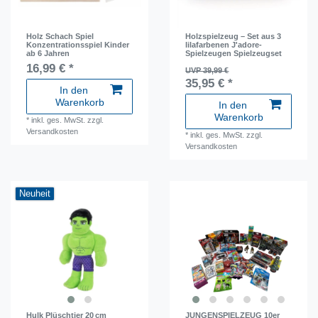
Holz Schach Spiel
Holzspielzeug – Set aus 3
Konzentrationsspiel Kinder
lilafarbenen J'adore-
ab 6 Jahren
Spielzeugen Spielzeugset
16,99 € *
UVP 39,99 €
35,95 € *
In den
Warenkorb
In den
Warenkorb
*
inkl. ges. MwSt.
zzgl.
Versandkosten
*
inkl. ges. MwSt.
zzgl.
Versandkosten
Neuheit
Hulk Plüschtier 20 cm
JUNGENSPIELZEUG 10er