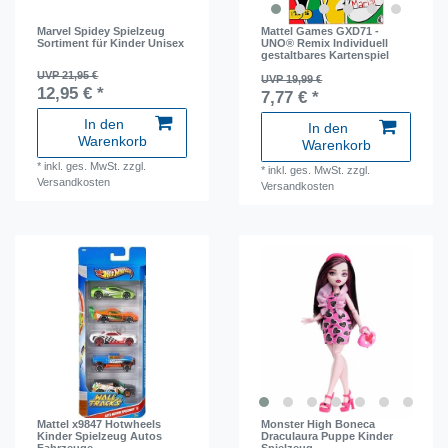
Marvel Spidey Spielzeug
Mattel Games GXD71 -
Sortiment für Kinder Unisex
UNO® Remix Individuell
gestaltbares Kartenspiel
UVP 21,95 €
UVP 19,99 €
12,95 € *
7,77 € *
In den
In den
Warenkorb
Warenkorb
*
inkl. ges. MwSt.
zzgl.
*
inkl. ges. MwSt.
zzgl.
Versandkosten
Versandkosten
Mattel x9847 Hotwheels
Monster High Boneca
Kinder Spielzeug Autos
Draculaura Puppe Kinder
Fahrzeuge
Spielzeug