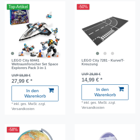
Top-Artikel
-50%
LEGO City 60441
LEGO City 7281 - Kurve/T-
Weltraumforscher Set Space
Kreuzung
Explorers Pack 3-in-1
UVP 29,99 €
UVP 59,99 €
14,99 € *
27,99 € *
In den
In den
Warenkorb
Warenkorb
*
inkl. ges. MwSt.
zzgl.
*
inkl. ges. MwSt.
zzgl.
Versandkosten
Versandkosten
-58%