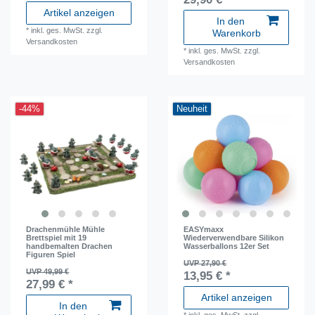
Artikel anzeigen
In den
*
inkl. ges. MwSt.
zzgl.
Warenkorb
Versandkosten
*
inkl. ges. MwSt.
zzgl.
Versandkosten
-44%
Neuheit
Drachenmühle Mühle
EASYmaxx
Brettspiel mit 19
Wiederverwendbare Silikon
handbemalten Drachen
Wasserballons 12er Set
Figuren Spiel
UVP 27,90 €
UVP 49,99 €
13,95 € *
27,99 € *
Artikel anzeigen
In den
*
inkl. ges. MwSt.
zzgl.