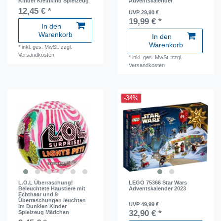
Kinder Kleinkind Spielzeug
Adventskalender
12,45 € *
UVP 29,90 €
19,99 € *
In den
Warenkorb
In den
Warenkorb
*
inkl. ges. MwSt.
zzgl.
Versandkosten
*
inkl. ges. MwSt.
zzgl.
Versandkosten
-34%
L.O.L Überraschung!
LEGO 75366 Star Wars
Beleuchtete Haustiere mit
Adventskalender 2023
Echthaar und 9
Überraschungen leuchten
UVP 49,99 €
im Dunklen Kinder
32,90 € *
Spielzeug Mädchen