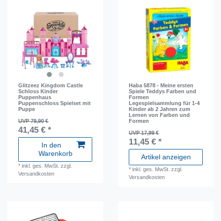
Glitzeez Kingdom Castle
Haba 5878 - Meine ersten
Schloss Kinder
Spiele Teddys Farben und
Puppenhaus
Formen
Puppenschloss Spielset mit
Legespielsammlung für 1-4
Puppe
Kinder ab 2 Jahren zum
Lernen von Farben und
UVP 79,90 €
Formen
41,45 € *
UVP 17,99 €
11,45 € *
In den
Warenkorb
Artikel anzeigen
*
inkl. ges. MwSt.
zzgl.
*
inkl. ges. MwSt.
zzgl.
Versandkosten
Versandkosten