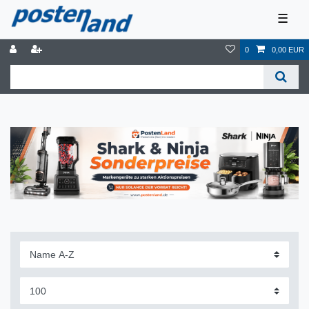
☰
0
0,00 EUR