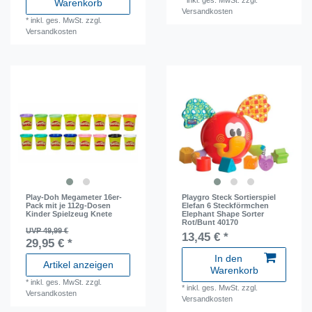
Warenkorb
Versandkosten
*
inkl. ges. MwSt.
zzgl.
Versandkosten
Play-Doh Megameter 16er-
Playgro Steck Sortierspiel
Pack mit je 112g-Dosen
Elefan 6 Steckförmchen
Kinder Spielzeug Knete
Elephant Shape Sorter
Rot/Bunt 40170
UVP 49,99 €
13,45 € *
29,95 € *
In den
Artikel anzeigen
Warenkorb
*
inkl. ges. MwSt.
zzgl.
*
inkl. ges. MwSt.
zzgl.
Versandkosten
Versandkosten