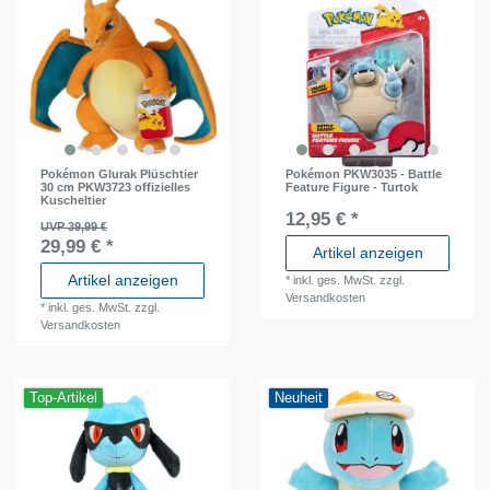
Pokémon Glurak Plüschtier
Pokémon PKW3035 - Battle
30 cm PKW3723 offizielles
Feature Figure - Turtok
Kuscheltier
12,95 € *
UVP 39,99 €
29,99 € *
Artikel anzeigen
Artikel anzeigen
*
inkl. ges. MwSt.
zzgl.
Versandkosten
*
inkl. ges. MwSt.
zzgl.
Versandkosten
Top-Artikel
Neuheit