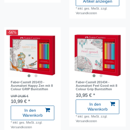
Artikel anzeigen
*
inkl. ges. MwSt.
zzgl.
Versandkosten
-56%
Faber-Castell 201433 -
Faber-Castell 201434 -
Ausmalset Happy Zen mit 8
Ausmalset Feel Good mit 8
Colour GRIP Buntstiften
Colour Grip Buntstiften
10,95 € *
UVP 24,95 €
10,99 € *
In den
Warenkorb
In den
Warenkorb
*
inkl. ges. MwSt.
zzgl.
Versandkosten
*
inkl. ges. MwSt.
zzgl.
Versandkosten