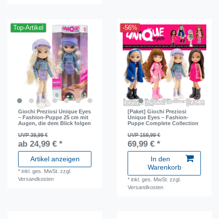
Top-Artikel
-56%
Giochi Preziosi Unique Eyes
[Paket] Giochi Preziosi
– Fashion-Puppe 25 cm mit
Unique Eyes – Fashion-
Augen, die dem Blick folgen
Puppe Complete Collection
UVP 39,99 €
UVP 159,99 €
ab 24,99 € *
69,99 € *
Artikel anzeigen
In den
Warenkorb
*
inkl. ges. MwSt.
zzgl.
Versandkosten
*
inkl. ges. MwSt.
zzgl.
Versandkosten