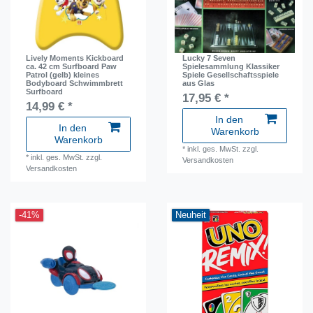
Lively Moments Kickboard
Lucky 7 Seven
ca. 42 cm Surfboard Paw
Spielesammlung Klassiker
Patrol (gelb) kleines
Spiele Gesellschaftsspiele
Bodyboard Schwimmbrett
aus Glas
Surfboard
17,95 € *
14,99 € *
In den
In den
Warenkorb
Warenkorb
*
inkl. ges. MwSt.
zzgl.
*
inkl. ges. MwSt.
zzgl.
Versandkosten
Versandkosten
-41%
Neuheit