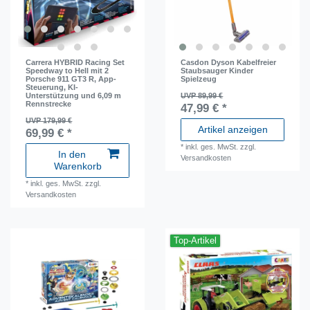
Carrera HYBRID Racing Set
Casdon Dyson Kabelfreier
Speedway to Hell mit 2
Staubsauger Kinder
Porsche 911 GT3 R, App-
Spielzeug
Steuerung, KI-
Unterstützung und 6,09 m
UVP 89,99 €
Rennstrecke
47,99 € *
UVP 179,99 €
Artikel anzeigen
69,99 € *
*
inkl. ges. MwSt.
zzgl.
In den
Versandkosten
Warenkorb
*
inkl. ges. MwSt.
zzgl.
Versandkosten
Top-Artikel