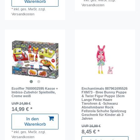
Warenkorb
Versandkosten
*
inkl. ges. MwSt.
zzgl.
Versandkosten
Ecoiffer 7600002595 Kasse +
Enchantimals 887961695526
Imbiss-Zubehör Spielteille,
FXM73 - Bree Bunny Puppe
Creme weiß
& Twist Figur Puppe 15cm
Lange Pinke Haare
UVP 24,99 €
Tierohren & -Schwanz
Abnehmbarer Rock
14,99 € *
Fellstola Schuhe Spielzeug
Geschenk für Kinder ab 3
In den
Jahren
Warenkorb
UVP 16,99 €
8,45 € *
*
inkl. ges. MwSt.
zzgl.
Versandkosten