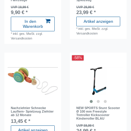
UVP 19,99 €
UVP 29,99 €
9,90 € *
23,99 € *
In den
Artikel anzeigen
Warenkorb
*
inkl. ges. MwSt.
zzgl.
Versandkosten
*
inkl. ges. MwSt.
zzgl.
Versandkosten
-58%
Nachziehtier Schnecke
NEW SPORTS Stunt Scooter
Lauflern- Spielzeug Ziehtier
Ø 100 mm Freestyle
ab 12 Monate
Tretroller Kickscooter
Kinderroller BLAU
13,45 € *
UVP 59,99 €
Artikel anzeigen
24,99 € *