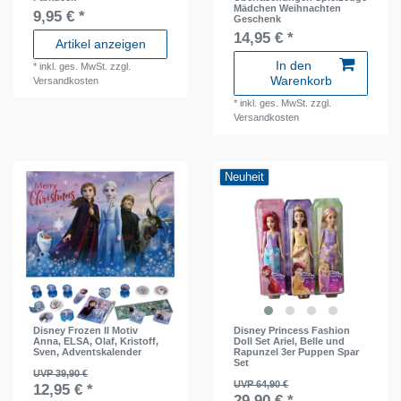
Mädchen Weihnachten
9,95 € *
Geschenk
14,95 € *
Artikel anzeigen
In den
*
inkl. ges. MwSt.
zzgl.
Warenkorb
Versandkosten
*
inkl. ges. MwSt.
zzgl.
Versandkosten
Neuheit
Disney Frozen II Motiv
Disney Princess Fashion
Anna, ELSA, Olaf, Kristoff,
Doll Set Ariel, Belle und
Sven, Adventskalender
Rapunzel 3er Puppen Spar
Set
UVP 39,90 €
UVP 64,90 €
12,95 € *
29,90 € *