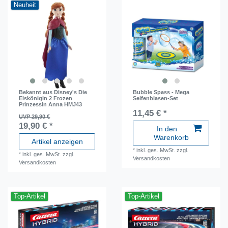
Neuheit
Bekannt aus Disney's Die
Bubble Spass - Mega
Eiskönigin 2 Frozen
Seifenblasen-Set
Prinzessin Anna HMJ43
11,45 € *
UVP 29,90 €
19,90 € *
In den
Warenkorb
Artikel anzeigen
*
inkl. ges. MwSt.
zzgl.
*
inkl. ges. MwSt.
zzgl.
Versandkosten
Versandkosten
Top-Artikel
Top-Artikel