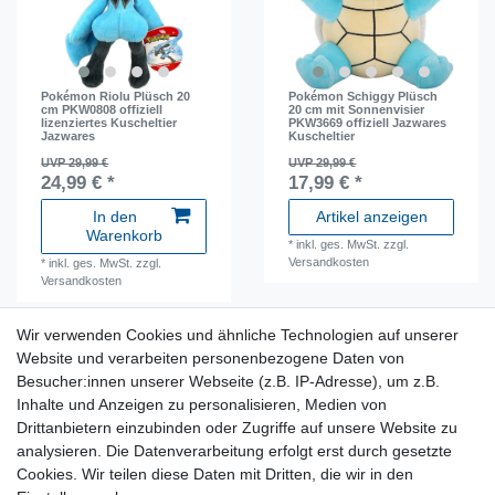
Pokémon Riolu Plüsch 20
Pokémon Schiggy Plüsch
cm PKW0808 offiziell
20 cm mit Sonnenvisier
lizenziertes Kuscheltier
PKW3669 offiziell Jazwares
Jazwares
Kuscheltier
UVP 29,99 €
UVP 29,99 €
24,99 € *
17,99 € *
In den
Artikel anzeigen
Warenkorb
*
inkl. ges. MwSt.
zzgl.
Versandkosten
*
inkl. ges. MwSt.
zzgl.
Versandkosten
Wir verwenden Cookies und ähnliche Technologien auf unserer
Neuheit
Neuheit
Website und verarbeiten personenbezogene Daten von
Besucher:innen unserer Webseite (z.B. IP-Adresse), um z.B.
Inhalte und Anzeigen zu personalisieren, Medien von
Drittanbietern einzubinden oder Zugriffe auf unsere Website zu
analysieren. Die Datenverarbeitung erfolgt erst durch gesetzte
Cookies. Wir teilen diese Daten mit Dritten, die wir in den