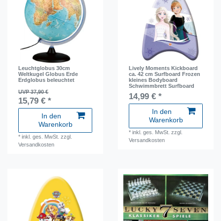
Leuchtglobus 30cm
Lively Moments Kickboard
Weltkugel Globus Erde
ca. 42 cm Surfboard Frozen
Erdglobus beleuchtet
kleines Bodyboard
Schwimmbrett Surfboard
UVP 37,90 €
14,99 € *
15,79 € *
In den
In den
Warenkorb
Warenkorb
*
inkl. ges. MwSt.
zzgl.
*
inkl. ges. MwSt.
zzgl.
Versandkosten
Versandkosten