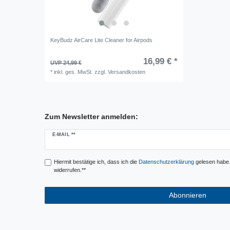
KeyBudz AirCare Lite Cleaner for Airpods
16,99 € *
UVP 24,99 €
*
inkl. ges. MwSt.
zzgl.
Versandkosten
Zum Newsletter anmelden:
Newsletter
E-MAIL **
Honig
Hiermit bestätige ich, dass ich die
Daten­schutz­erklärung
gelesen habe. 
widerrufen.**
Abonnieren