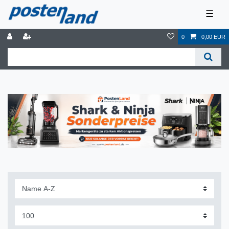
☰
0
0,00 EUR