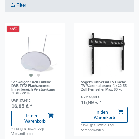
Filter
-55%
Schwaiger ZA200 Aktive
Vogel's Universal TV Flache
DVB-T/T2 Flachantenne
TV-Wandhalterung für 32-55
Innenbereich Verstaerkung
Zoll Fernseher Max. 60 kg
36 dB Weiß
UVP 34,99 €
UVP 37,95 €
16,99 € *
16,95 € *
In den
In den
Warenkorb
Warenkorb
*
inkl. ges. MwSt.
zzgl.
*
inkl. ges. MwSt.
zzgl.
Versandkosten
Versandkosten