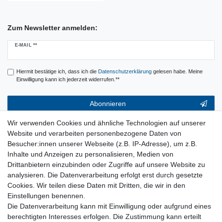
Zum Newsletter anmelden:
Newsletter
E-MAIL **
Honig
Hiermit bestätige ich, dass ich die
Daten­schutz­erklärung
gelesen habe. Meine
Einwilligung kann ich jederzeit widerrufen.**
Abonnieren
** Hierbei handelt es sich um ein Pflichtfeld.
Wir verwenden Cookies und ähnliche Technologien auf unserer
Website und verarbeiten personenbezogene Daten von
Service & Hilfe
Besucher:innen unserer Webseite (z.B. IP-Adresse), um z.B.
Inhalte und Anzeigen zu personalisieren, Medien von
Kontakt
Drittanbietern einzubinden oder Zugriffe auf unsere Website zu
Warenkorb
analysieren. Die Datenverarbeitung erfolgt erst durch gesetzte
Zur Kasse
Cookies. Wir teilen diese Daten mit Dritten, die wir in den
Nützliches
Einstellungen benennen.
Newsletter abmelden
Die Datenverarbeitung kann mit Einwilligung oder aufgrund eines
Widerrufsformular
berechtigten Interesses erfolgen. Die Zustimmung kann erteilt