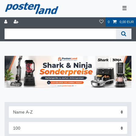
☰
0
0,00 EUR