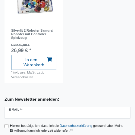
Silverlit 2 Roboter Samurai
Roboter mit Controler
Spielzeug
UVP 49,99 €
26,99 € *
In den
Warenkorb
*
inkl. ges. MwSt.
zzgl.
Versandkosten
Zum Newsletter anmelden:
Newsletter
E-MAIL **
Honig
Hiermit bestätige ich, dass ich die
Daten­schutz­erklärung
gelesen habe. Meine
Einwilligung kann ich jederzeit widerrufen.**