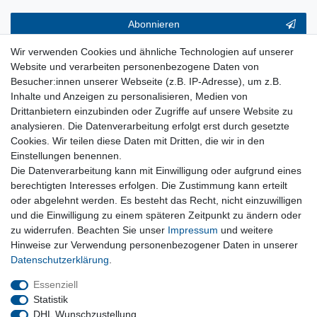
Abonnieren
** Hierbei handelt es sich um ein Pflichtfeld.
Wir verwenden Cookies und ähnliche Technologien auf unserer
Website und verarbeiten personenbezogene Daten von
Service & Hilfe
Besucher:innen unserer Webseite (z.B. IP-Adresse), um z.B.
Inhalte und Anzeigen zu personalisieren, Medien von
Kontakt
Drittanbietern einzubinden oder Zugriffe auf unsere Website zu
Warenkorb
analysieren. Die Datenverarbeitung erfolgt erst durch gesetzte
Zur Kasse
Cookies. Wir teilen diese Daten mit Dritten, die wir in den
Nützliches
Einstellungen benennen.
Newsletter abmelden
Die Datenverarbeitung kann mit Einwilligung oder aufgrund eines
Widerrufsformular
berechtigten Interesses erfolgen. Die Zustimmung kann erteilt
Vertrag Widerrufen
oder abgelehnt werden. Es besteht das Recht, nicht einzuwilligen
und die Einwilligung zu einem späteren Zeitpunkt zu ändern oder
zu widerrufen. Beachten Sie unser
Impressum
und weitere
Rechtliches
Hinweise zur Verwendung personenbezogener Daten in unserer
Impressum
Daten­schutz­erklärung
.
Datenschutz
Wiederrufsrecht
Essenziell
AGB
Statistik
DHL Wunschzustellung