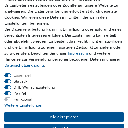
Drittanbietern einzubinden oder Zugriffe auf unsere Website zu
Warenkorb
analysieren. Die Datenverarbeitung erfolgt erst durch gesetzte
Zur Kasse
Cookies. Wir teilen diese Daten mit Dritten, die wir in den
Nützliches
Einstellungen benennen.
Die Datenverarbeitung kann mit Einwilligung oder aufgrund eines
Newsletter abmelden
berechtigten Interesses erfolgen. Die Zustimmung kann erteilt
Widerrufsformular
oder abgelehnt werden. Es besteht das Recht, nicht einzuwilligen
Vertrag Widerrufen
und die Einwilligung zu einem späteren Zeitpunkt zu ändern oder
zu widerrufen. Beachten Sie unser
Impressum
und weitere
Rechtliches
Hinweise zur Verwendung personenbezogener Daten in unserer
Impressum
Daten­schutz­erklärung
.
Datenschutz
Wiederrufsrecht
Essenziell
AGB
Statistik
DHL Wunschzustellung
PayPal
Privatkunden
Funktional
Weitere Einstellungen
Neukundenanmeldung
Mein Konto
Alle akzeptieren