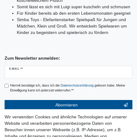
kuschelweichem Plüsch
Somit lässt es sich mit Luigi super kuscheln und schmusen
Für Kinder bereits ab den ersten Lebensmonaten geeignet
Simba Toys - Elefantenstarker Spielspaß für Jungen und
Mädchen, Klein und Groß. Wir entwickeln Spielwaren um
Kinder zu begeistern und spielerisch zu fördern
Zum Newsletter anmelden:
Newsletter
E-MAIL **
Honig
Hiermit bestätige ich, dass ich die
Daten­schutz­erklärung
gelesen habe. Meine
Einwilligung kann ich jederzeit widerrufen.**
Abonnieren
** Hierbei handelt es sich um ein Pflichtfeld.
Wir verwenden Cookies und ähnliche Technologien auf unserer
Website und verarbeiten personenbezogene Daten von
Service & Hilfe
Besucher:innen unserer Webseite (z.B. IP-Adresse), um z.B.
Inhalte und Anzeigen zu personalisieren, Medien von
Kontakt