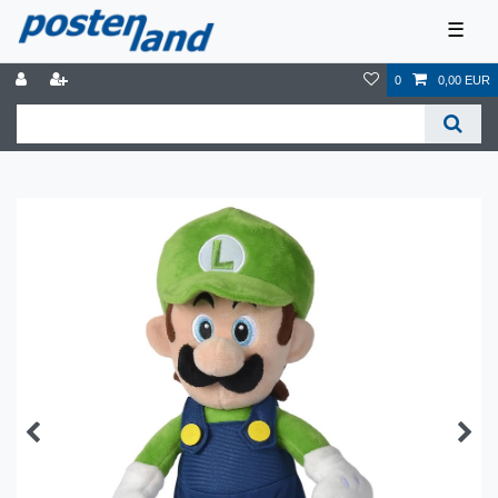
☰
0
0,00 EUR