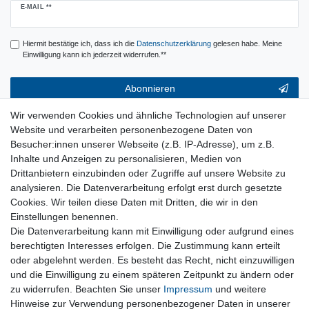
Newsletter
E-MAIL **
Honig
Hiermit bestätige ich, dass ich die
Daten­schutz­erklärung
gelesen habe. Meine
Einwilligung kann ich jederzeit widerrufen.**
Abonnieren
** Hierbei handelt es sich um ein Pflichtfeld.
Wir verwenden Cookies und ähnliche Technologien auf unserer
Website und verarbeiten personenbezogene Daten von
Service & Hilfe
Besucher:innen unserer Webseite (z.B. IP-Adresse), um z.B.
Inhalte und Anzeigen zu personalisieren, Medien von
Kontakt
Drittanbietern einzubinden oder Zugriffe auf unsere Website zu
Warenkorb
analysieren. Die Datenverarbeitung erfolgt erst durch gesetzte
Zur Kasse
Cookies. Wir teilen diese Daten mit Dritten, die wir in den
Nützliches
Einstellungen benennen.
Newsletter abmelden
Die Datenverarbeitung kann mit Einwilligung oder aufgrund eines
Widerrufsformular
berechtigten Interesses erfolgen. Die Zustimmung kann erteilt
Vertrag Widerrufen
oder abgelehnt werden. Es besteht das Recht, nicht einzuwilligen
und die Einwilligung zu einem späteren Zeitpunkt zu ändern oder
zu widerrufen. Beachten Sie unser
Impressum
und weitere
Rechtliches
Hinweise zur Verwendung personenbezogener Daten in unserer