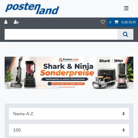
☰
0
0,00 EUR