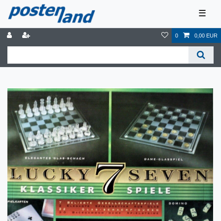
☰
0
0,00 EUR