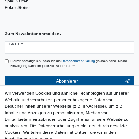
Spiel Karten
Poker Steine
Zum Newsletter anmelden:
Newsletter
E-MAIL **
Honig
Hiermit bestätige ich, dass ich die
Daten­schutz­erklärung
gelesen habe. Meine
Einwilligung kann ich jederzeit widerrufen.**
Abonnieren
** Hierbei handelt es sich um ein Pflichtfeld.
Wir verwenden Cookies und ähnliche Technologien auf unserer
Website und verarbeiten personenbezogene Daten von
Service & Hilfe
Besucher:innen unserer Webseite (z.B. IP-Adresse), um z.B.
Inhalte und Anzeigen zu personalisieren, Medien von
Kontakt
Drittanbietern einzubinden oder Zugriffe auf unsere Website zu
Warenkorb
analysieren. Die Datenverarbeitung erfolgt erst durch gesetzte
Zur Kasse
Cookies. Wir teilen diese Daten mit Dritten, die wir in den
Nützliches
Einstellungen benennen.