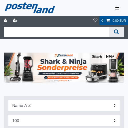
☰
0
0,00 EUR