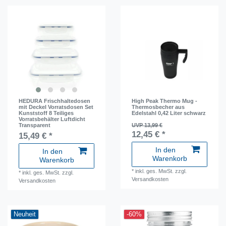
HEDURA Frischhaltedosen
High Peak Thermo Mug -
mit Deckel Vorratsdosen Set
Thermosbecher aus
Kunststoff 8 Teiliges
Edelstahl 0,42 Liter schwarz
Vorratsbehälter Luftdicht
Transparent
UVP 13,99 €
12,45 € *
15,49 € *
In den
In den
Warenkorb
Warenkorb
*
inkl. ges. MwSt.
zzgl.
*
inkl. ges. MwSt.
zzgl.
Versandkosten
Versandkosten
Neuheit
-60%