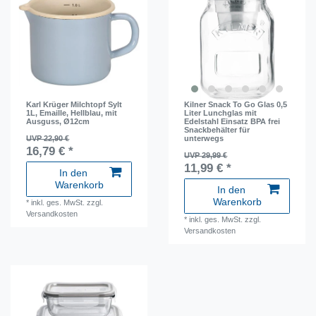
Karl Krüger Milchtopf Sylt
Kilner Snack To Go Glas 0,5
1L, Emaille, Hellblau, mit
Liter Lunchglas mit
Ausguss, Ø12cm
Edelstahl Einsatz BPA frei
Snackbehälter für
UVP 22,90 €
unterwegs
16,79 € *
UVP 29,99 €
11,99 € *
In den
Warenkorb
In den
Warenkorb
*
inkl. ges. MwSt.
zzgl.
Versandkosten
*
inkl. ges. MwSt.
zzgl.
Versandkosten