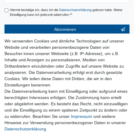
Hiermit bestätige ich, dass ich die
Daten­schutz­erklärung
gelesen habe. Meine
Einwilligung kann ich jederzeit widerrufen.**
Abonnieren
** Hierbei handelt es sich um ein Pflichtfeld.
Wir verwenden Cookies und ähnliche Technologien auf unserer
Website und verarbeiten personenbezogene Daten von
Service & Hilfe
Besucher:innen unserer Webseite (z.B. IP-Adresse), um z.B.
Inhalte und Anzeigen zu personalisieren, Medien von
Kontakt
Drittanbietern einzubinden oder Zugriffe auf unsere Website zu
Warenkorb
analysieren. Die Datenverarbeitung erfolgt erst durch gesetzte
Zur Kasse
Cookies. Wir teilen diese Daten mit Dritten, die wir in den
Nützliches
Einstellungen benennen.
Newsletter abmelden
Die Datenverarbeitung kann mit Einwilligung oder aufgrund eines
Widerrufsformular
berechtigten Interesses erfolgen. Die Zustimmung kann erteilt
Vertrag Widerrufen
oder abgelehnt werden. Es besteht das Recht, nicht einzuwilligen
und die Einwilligung zu einem späteren Zeitpunkt zu ändern oder
zu widerrufen. Beachten Sie unser
Impressum
und weitere
Rechtliches
Hinweise zur Verwendung personenbezogener Daten in unserer
Impressum
Daten­schutz­erklärung
.
Datenschutz