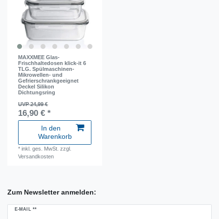
MAXXMEE Glas-
Frischhaltedosen klick-it 6
TLG. Spülmaschinen-
Mikrowellen- und
Gefrierschrankgeeignet
Deckel Silikon
Dichtungsring
UVP 24,99 €
16,90 € *
In den
Warenkorb
*
inkl. ges. MwSt.
zzgl.
Versandkosten
Zum Newsletter anmelden:
Newsletter
E-MAIL **
Honig