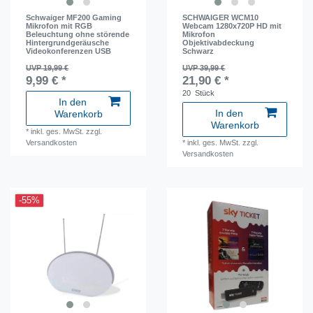
Schwaiger MF200 Gaming
SCHWAIGER WCM10
Mikrofon mit RGB
Webcam 1280x720P HD mit
Beleuchtung ohne störende
Mikrofon
Hintergrundgeräusche
Objektivabdeckung
Videokonferenzen USB
Schwarz
UVP 19,99 €
UVP 39,99 €
9,99 € *
21,90 € *
20
Stück
In den
In den
Warenkorb
Warenkorb
*
inkl. ges. MwSt.
zzgl.
Versandkosten
*
inkl. ges. MwSt.
zzgl.
Versandkosten
-55%