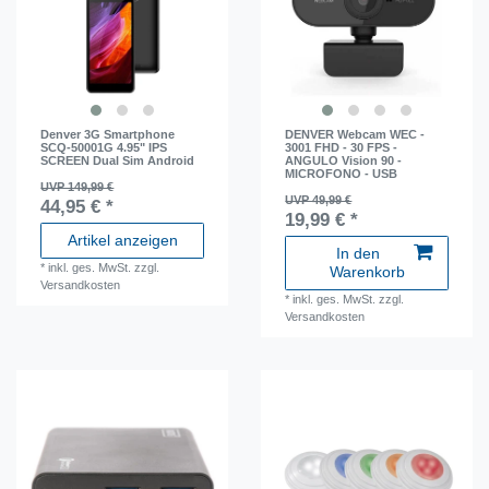
Denver 3G Smartphone
DENVER Webcam WEC -
SCQ-50001G 4.95" IPS
3001 FHD - 30 FPS -
SCREEN Dual Sim Android
ANGULO Vision 90 -
MICROFONO - USB
UVP 149,99 €
UVP 49,99 €
44,95 € *
19,99 € *
Artikel anzeigen
In den
*
inkl. ges. MwSt.
zzgl.
Warenkorb
Versandkosten
*
inkl. ges. MwSt.
zzgl.
Versandkosten