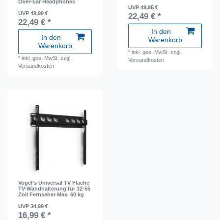
Over-Ear Headphones
UVP 49,95 €
UVP 49,99 €
22,49 € *
22,49 € *
In den
In den
Warenkorb
Warenkorb
*
inkl. ges. MwSt.
zzgl.
*
inkl. ges. MwSt.
zzgl.
Versandkosten
Versandkosten
Vogel's Universal TV Flache
TV-Wandhalterung für 32-55
Zoll Fernseher Max. 60 kg
UVP 34,99 €
16,99 € *