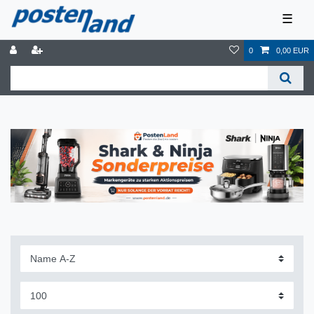
☰
0
0,00 EUR