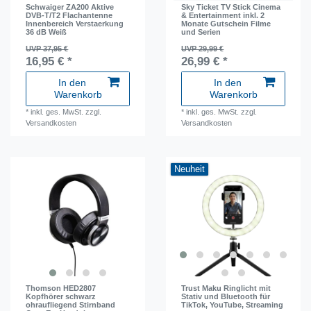
Schwaiger ZA200 Aktive
Sky Ticket TV Stick Cinema
DVB-T/T2 Flachantenne
& Entertainment inkl. 2
Innenbereich Verstaerkung
Monate Gutschein Filme
36 dB Weiß
und Serien
UVP 37,95 €
UVP 29,99 €
16,95 € *
26,99 € *
In den
In den
Warenkorb
Warenkorb
*
inkl. ges. MwSt.
zzgl.
*
inkl. ges. MwSt.
zzgl.
Versandkosten
Versandkosten
Neuheit
Thomson HED2807
Trust Maku Ringlicht mit
Kopfhörer schwarz
Stativ und Bluetooth für
ohraufliegend Stirnband
TikTok, YouTube, Streaming