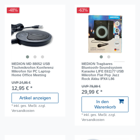
-48%
-63%
MEDION MD 88052 USB
MEDION Tragbares
Tischmikrofon Konferenz
Bluetooth-Soundsystem
Mikrofon für PC Laptop
Karaoke LIFE E61177 USB
Home Office Meeting
Mikrofon Flat Pop Jazz
Rock Akku IPX4 L86
UVP 24,95 €
UVP 79,99 €
12,95 € *
29,99 € *
Artikel anzeigen
In den
*
inkl. ges. MwSt.
zzgl.
Warenkorb
Versandkosten
*
inkl. ges. MwSt.
zzgl.
Versandkosten