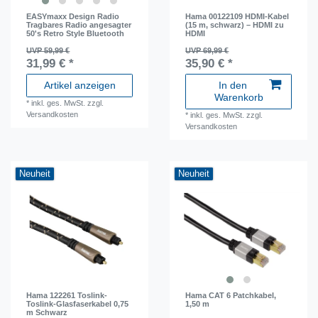
EASYmaxx Design Radio
Hama 00122109 HDMI-Kabel
Tragbares Radio angesagter
(15 m, schwarz) – HDMI zu
50's Retro Style Bluetooth
HDMI
UVP 59,99 €
UVP 69,99 €
31,99 € *
35,90 € *
Artikel anzeigen
In den
Warenkorb
*
inkl. ges. MwSt.
zzgl.
Versandkosten
*
inkl. ges. MwSt.
zzgl.
Versandkosten
Neuheit
Neuheit
Hama 122261 Toslink-
Hama CAT 6 Patchkabel,
Toslink-Glasfaserkabel 0,75
1,50 m
m Schwarz