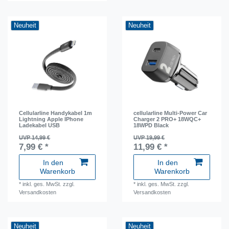
Neuheit
Neuheit
Cellularline Handykabel 1m
cellularline Multi-Power Car
Lightning Apple IPhone
Charger 2 PRO+ 18WQC+
Ladekabel USB
18WPD Black
UVP 14,99 €
UVP 19,99 €
7,99 € *
11,99 € *
In den
In den
Warenkorb
Warenkorb
*
inkl. ges. MwSt.
zzgl.
*
inkl. ges. MwSt.
zzgl.
Versandkosten
Versandkosten
Neuheit
Neuheit