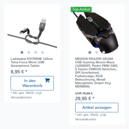
Top-Artikel
Ladekabel EXTREME 120cm
MEDION ERAZER X81666
Tetra Force Micro USB
USB Gaming Mouse Maus
Smartphone Tablet
(12000DPI, PixArt PMW 3360,
6 Tasten OMRON Switches,
8,95 € *
DPI Scrollwheel,
Farbanzeige, RGB
Beleuchtung, Metall
In den
Mausgleiter, Sniper Key,
Warenkorb
MD88666)
*
inkl. ges. MwSt.
zzgl.
UVP 79,95 €
Versandkosten
29,95 € *
Artikel anzeigen
*
inkl. ges. MwSt.
zzgl.
Versandkosten