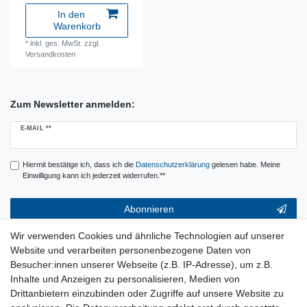
In den
Warenkorb
*
inkl. ges. MwSt.
zzgl.
Versandkosten
Zum Newsletter anmelden:
Newsletter
E-MAIL **
Honig
Hiermit bestätige ich, dass ich die
Daten­schutz­erklärung
gelesen habe. Meine
Einwilligung kann ich jederzeit widerrufen.**
Abonnieren
** Hierbei handelt es sich um ein Pflichtfeld.
Wir verwenden Cookies und ähnliche Technologien auf unserer
Website und verarbeiten personenbezogene Daten von
Service & Hilfe
Besucher:innen unserer Webseite (z.B. IP-Adresse), um z.B.
Inhalte und Anzeigen zu personalisieren, Medien von
Kontakt
Drittanbietern einzubinden oder Zugriffe auf unsere Website zu
Warenkorb