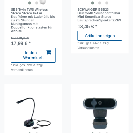
SBS Twin TWS Wireless
SCHWAIGER BSB23
Stereo Stereo In-Ear
Bluetooth Soundbar teilbar
Kopfhörer mit Ladehülle bis
Mini Soundbar Stereo
zu 2,5 Stunden
Lautsprecher/Speaker 2x3W
Musikgenuss mit
13,45 € *
Doppelfunktionstasten für
Anrufe
Artikel anzeigen
UVP 49,99 €
17,99 € *
*
inkl. ges. MwSt.
zzgl.
Versandkosten
In den
Warenkorb
*
inkl. ges. MwSt.
zzgl.
Versandkosten