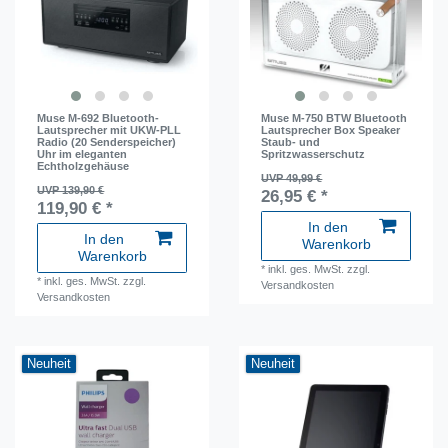
Muse M-692 Bluetooth-
Muse M-750 BTW Bluetooth
Lautsprecher mit UKW-PLL
Lautsprecher Box Speaker
Radio (20 Senderspeicher)
Staub- und
Uhr im eleganten
Spritzwasserschutz
Echtholzgehäuse
UVP 49,99 €
UVP 139,90 €
26,95 € *
119,90 € *
In den
In den
Warenkorb
Warenkorb
*
inkl. ges. MwSt.
zzgl.
*
inkl. ges. MwSt.
zzgl.
Versandkosten
Versandkosten
Neuheit
Neuheit