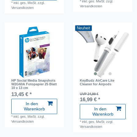
*
inkl. ges. MwSt.
zzgl.
*
inkl. ges. MwSt.
zzgl.
Versandkosten
Versandkosten
Neuheit
HP Social Media Snapshots
KeyBudz AirCare Lite
W2G60A Fotopapier 25 Blatt
Cleaner for Airpods
10 x 13 cm
13,45 € *
UVP 24,99 €
16,99 € *
In den
Warenkorb
In den
Warenkorb
*
inkl. ges. MwSt.
zzgl.
Versandkosten
*
inkl. ges. MwSt.
zzgl.
Versandkosten