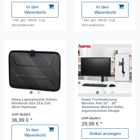
In den
In den
Warenkorb
Warenkorb
*
inkl. ges. MwSt.
zzgl.
*
inkl. ges. MwSt.
zzgl.
Versandkosten
Versandkosten
Hama Laptoptasche Schutz
Hama Tischhalterung
Notebook Size 15,6 Zoll
Monitor Arm 10" - 26"
40cm Hardcase
Aluminium Monitor Edles
ergonomisches Design
UVP 49,99 €
UVP 39,99 €
36,99 € *
29,99 € *
In den
Artikel anzeigen
Warenkorb