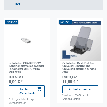
Filter
Neuheit
Neuheit
cellularline CHADUSBCW
Cellularline Dash Pad Pro
Kabelschnittstellen-/Gender
Universal Smartphone-
-Adapterter USB-C Mikro-
Universalhalterung für das
USB Weiß
Auto
UVP 14,95 €
UVP 17,99 €
9,90 € *
11,99 € *
In den
Artikel anzeigen
Warenkorb
*
inkl. ges. MwSt.
zzgl.
Versandkosten
*
inkl. ges. MwSt.
zzgl.
Versandkosten