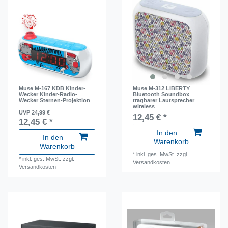
Muse M-167 KDB Kinder-
Muse M-312 LIBERTY
Wecker Kinder-Radio-
Bluetooth Soundbox
Wecker Sternen-Projektion
tragbarer Lautsprecher
wireless
UVP 24,99 €
12,45 € *
12,45 € *
In den
In den
Warenkorb
Warenkorb
*
inkl. ges. MwSt.
zzgl.
*
inkl. ges. MwSt.
zzgl.
Versandkosten
Versandkosten