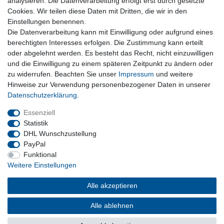
analysieren. Die Datenverarbeitung erfolgt erst durch gesetzte
Zur Kasse
Cookies. Wir teilen diese Daten mit Dritten, die wir in den
Nützliches
Einstellungen benennen.
Newsletter abmelden
Die Datenverarbeitung kann mit Einwilligung oder aufgrund eines
Widerrufsformular
berechtigten Interesses erfolgen. Die Zustimmung kann erteilt
Vertrag Widerrufen
oder abgelehnt werden. Es besteht das Recht, nicht einzuwilligen
und die Einwilligung zu einem späteren Zeitpunkt zu ändern oder
zu widerrufen. Beachten Sie unser
Impressum
und weitere
Rechtliches
Hinweise zur Verwendung personenbezogener Daten in unserer
Impressum
Daten­schutz­erklärung
.
Datenschutz
Wiederrufsrecht
Essenziell
AGB
Statistik
DHL Wunschzustellung
PayPal
Privatkunden
Funktional
Weitere Einstellungen
Neukundenanmeldung
Mein Konto
Alle akzeptieren
Alle ablehnen
© Copyright 2026 | Alle Rechte vorbehalten.