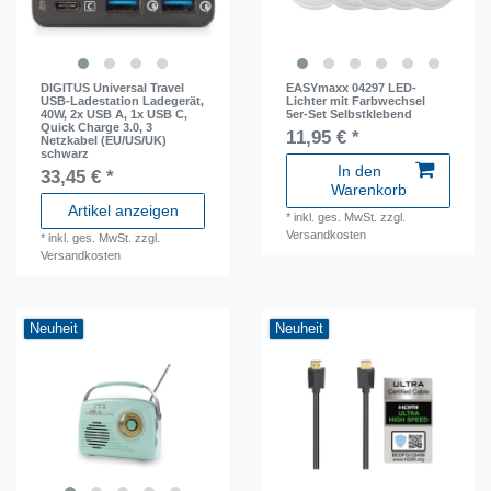
DIGITUS Universal Travel
EASYmaxx 04297 LED-
USB-Ladestation Ladegerät,
Lichter mit Farbwechsel
40W, 2x USB A, 1x USB C,
5er-Set Selbstklebend
Quick Charge 3.0, 3
11,95 € *
Netzkabel (EU/US/UK)
schwarz
In den
33,45 € *
Warenkorb
Artikel anzeigen
*
inkl. ges. MwSt.
zzgl.
Versandkosten
*
inkl. ges. MwSt.
zzgl.
Versandkosten
Neuheit
Neuheit