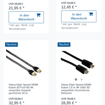
UVP 19,99 €
UVP 39,99 €
12,45 € *
21,95 € *
In den
In den
Warenkorb
Warenkorb
*
inkl. ges. MwSt.
zzgl.
*
inkl. ges. MwSt.
zzgl.
Versandkosten
Versandkosten
Neuheit
Neuheit
Hama High Speed HDMI
Hama High-Speed-HDMI-
Kabel 3D Full HD 4K
Kabel 7,5 m 4K UHD 3D
vergoldet doppelt
vergoldete Anschlüsse
geschirmt 10 m
Ethernet
UVP 69,95 €
UVP 49,99 €
32,95 € *
28,95 € *