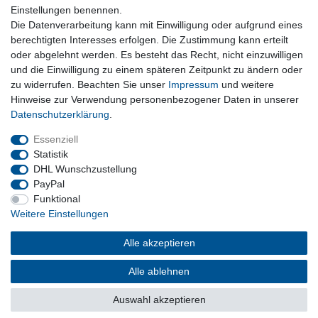
Nützliches
Einstellungen benennen.
Die Datenverarbeitung kann mit Einwilligung oder aufgrund eines
Newsletter abmelden
berechtigten Interesses erfolgen. Die Zustimmung kann erteilt
Widerrufsformular
oder abgelehnt werden. Es besteht das Recht, nicht einzuwilligen
Vertrag Widerrufen
und die Einwilligung zu einem späteren Zeitpunkt zu ändern oder
zu widerrufen. Beachten Sie unser
Impressum
und weitere
Rechtliches
Hinweise zur Verwendung personenbezogener Daten in unserer
Impressum
Daten­schutz­erklärung
.
Datenschutz
Wiederrufsrecht
Essenziell
AGB
Statistik
DHL Wunschzustellung
PayPal
Privatkunden
Funktional
Weitere Einstellungen
Neukundenanmeldung
Mein Konto
Alle akzeptieren
Alle ablehnen
© Copyright 2026 | Alle Rechte vorbehalten.
Auswahl akzeptieren