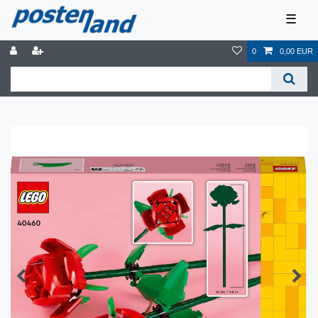
☰
0
0,00 EUR