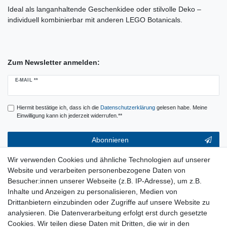
Ideal als langanhaltende Geschenkidee oder stilvolle Deko –
individuell kombinierbar mit anderen LEGO Botanicals.
Zum Newsletter anmelden:
Newsletter
E-MAIL **
Honig
Hiermit bestätige ich, dass ich die
Daten­schutz­erklärung
gelesen habe. Meine
Einwilligung kann ich jederzeit widerrufen.**
Abonnieren
** Hierbei handelt es sich um ein Pflichtfeld.
Wir verwenden Cookies und ähnliche Technologien auf unserer
Website und verarbeiten personenbezogene Daten von
Service & Hilfe
Besucher:innen unserer Webseite (z.B. IP-Adresse), um z.B.
Inhalte und Anzeigen zu personalisieren, Medien von
Kontakt
Drittanbietern einzubinden oder Zugriffe auf unsere Website zu
Warenkorb
analysieren. Die Datenverarbeitung erfolgt erst durch gesetzte
Zur Kasse
Cookies. Wir teilen diese Daten mit Dritten, die wir in den