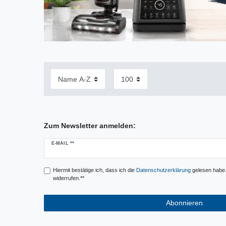
Zum Newsletter anmelden:
Newsletter
E-MAIL **
Honig
Hiermit bestätige ich, dass ich die
Daten­schutz­erklärung
gelesen habe. 
widerrufen.**
Abonnieren