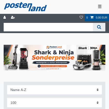
☰
0
0,00 EUR