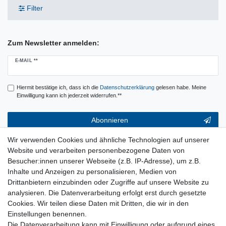
Filter
Zum Newsletter anmelden:
Newsletter
E-MAIL **
Honig
Hiermit bestätige ich, dass ich die
Daten­schutz­erklärung
gelesen habe. Meine
Einwilligung kann ich jederzeit widerrufen.**
Abonnieren
** Hierbei handelt es sich um ein Pflichtfeld.
Wir verwenden Cookies und ähnliche Technologien auf unserer
Website und verarbeiten personenbezogene Daten von
Service & Hilfe
Besucher:innen unserer Webseite (z.B. IP-Adresse), um z.B.
Inhalte und Anzeigen zu personalisieren, Medien von
Kontakt
Drittanbietern einzubinden oder Zugriffe auf unsere Website zu
Warenkorb
analysieren. Die Datenverarbeitung erfolgt erst durch gesetzte
Zur Kasse
Cookies. Wir teilen diese Daten mit Dritten, die wir in den
Nützliches
Einstellungen benennen.
Newsletter abmelden
Die Datenverarbeitung kann mit Einwilligung oder aufgrund eines