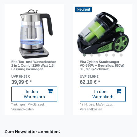
Neuheit
Elta Tee- und Wasserkocher
Elta Zyklon Staubsauger
2 in 1 Combi 2200 Watt 1,8l
VC-850W – Beutellos, 850W,
Fassungsvermögen
3L, Grün-Schwarz
UVP 69,99 €
UVP 99,99 €
39,99 € *
62,10 € *
In den
In den
Warenkorb
Warenkorb
*
inkl. ges. MwSt.
zzgl.
*
inkl. ges. MwSt.
zzgl.
Versandkosten
Versandkosten
Zum Newsletter anmelden: