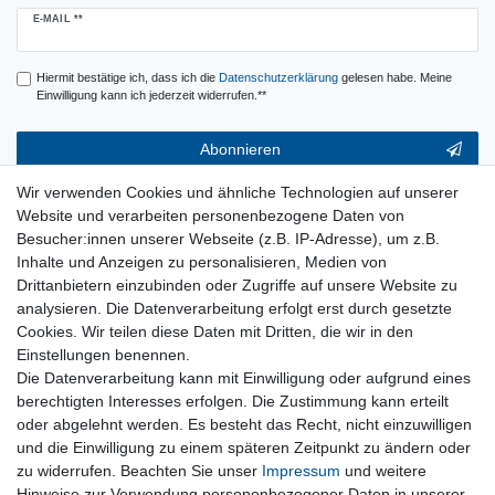
Newsletter
E-MAIL **
Honig
Hiermit bestätige ich, dass ich die
Daten­schutz­erklärung
gelesen habe. Meine
Einwilligung kann ich jederzeit widerrufen.**
Abonnieren
** Hierbei handelt es sich um ein Pflichtfeld.
Wir verwenden Cookies und ähnliche Technologien auf unserer
Website und verarbeiten personenbezogene Daten von
Service & Hilfe
Besucher:innen unserer Webseite (z.B. IP-Adresse), um z.B.
Inhalte und Anzeigen zu personalisieren, Medien von
Kontakt
Drittanbietern einzubinden oder Zugriffe auf unsere Website zu
Warenkorb
analysieren. Die Datenverarbeitung erfolgt erst durch gesetzte
Zur Kasse
Cookies. Wir teilen diese Daten mit Dritten, die wir in den
Nützliches
Einstellungen benennen.
Newsletter abmelden
Die Datenverarbeitung kann mit Einwilligung oder aufgrund eines
Widerrufsformular
berechtigten Interesses erfolgen. Die Zustimmung kann erteilt
Vertrag Widerrufen
oder abgelehnt werden. Es besteht das Recht, nicht einzuwilligen
und die Einwilligung zu einem späteren Zeitpunkt zu ändern oder
zu widerrufen. Beachten Sie unser
Impressum
und weitere
Rechtliches
Hinweise zur Verwendung personenbezogener Daten in unserer