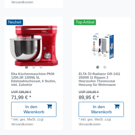
Versandkosten
Neuheit
Top-Artikel
Elta Küchenmaschine PKM-
ELTA Öl-Radiator OR-1411
1200.2R 1200W, 5L
2500W 11 Rippen 3
Edelstahlschüssel, 6 Stufen,
Heizstufen Thermostat
inkl. Zubehör
Heizung für Wohnraum
UVP 199,99 €
UVP 169,95 €
71,99 € *
89,95 € *
In den
In den
Warenkorb
Warenkorb
*
inkl. ges. MwSt.
zzgl.
*
inkl. ges. MwSt.
zzgl.
Versandkosten
Versandkosten