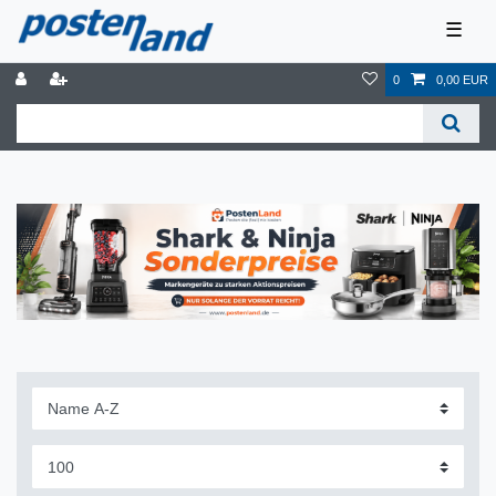
☰
0
0,00 EUR