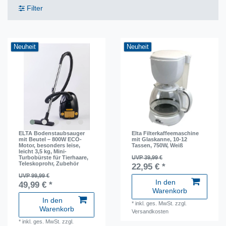
Filter
Neuheit
Neuheit
ELTA Bodenstaubsauger
Elta Filterkaffeemaschine
mit Beutel – 800W ECO-
mit Glaskanne, 10-12
Motor, besonders leise,
Tassen, 750W, Weiß
leicht 3,5 kg, Mini-
Turbobürste für Tierhaare,
UVP 39,99 €
Teleskoprohr, Zubehör
22,95 € *
UVP 99,99 €
In den
49,99 € *
Warenkorb
In den
*
inkl. ges. MwSt.
zzgl.
Warenkorb
Versandkosten
*
inkl. ges. MwSt.
zzgl.