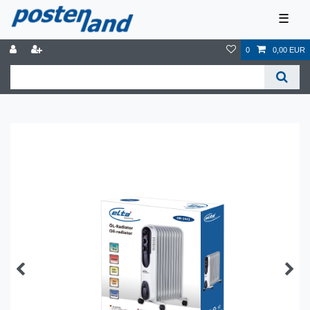
☰
0
0,00 EUR