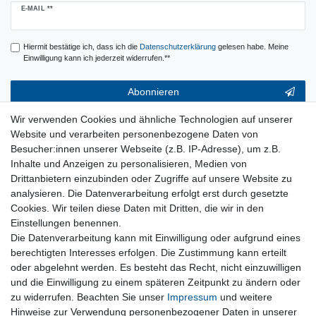
Newsletter
E-MAIL **
Honig
Hiermit bestätige ich, dass ich die
Daten­schutz­erklärung
gelesen habe. Meine
Einwilligung kann ich jederzeit widerrufen.**
Abonnieren
** Hierbei handelt es sich um ein Pflichtfeld.
Wir verwenden Cookies und ähnliche Technologien auf unserer
Website und verarbeiten personenbezogene Daten von
Service & Hilfe
Besucher:innen unserer Webseite (z.B. IP-Adresse), um z.B.
Inhalte und Anzeigen zu personalisieren, Medien von
Kontakt
Drittanbietern einzubinden oder Zugriffe auf unsere Website zu
Warenkorb
analysieren. Die Datenverarbeitung erfolgt erst durch gesetzte
Zur Kasse
Cookies. Wir teilen diese Daten mit Dritten, die wir in den
Nützliches
Einstellungen benennen.
Die Datenverarbeitung kann mit Einwilligung oder aufgrund eines
Newsletter abmelden
berechtigten Interesses erfolgen. Die Zustimmung kann erteilt
Widerrufsformular
oder abgelehnt werden. Es besteht das Recht, nicht einzuwilligen
Vertrag Widerrufen
und die Einwilligung zu einem späteren Zeitpunkt zu ändern oder
zu widerrufen. Beachten Sie unser
Impressum
und weitere
Rechtliches
Hinweise zur Verwendung personenbezogener Daten in unserer