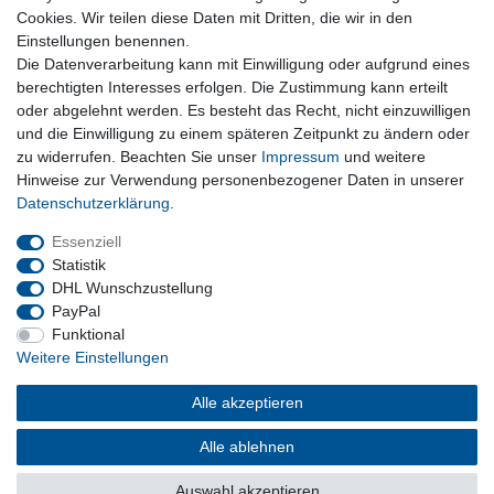
Cookies. Wir teilen diese Daten mit Dritten, die wir in den
Nützliches
Einstellungen benennen.
Newsletter abmelden
Die Datenverarbeitung kann mit Einwilligung oder aufgrund eines
Widerrufsformular
berechtigten Interesses erfolgen. Die Zustimmung kann erteilt
Vertrag Widerrufen
oder abgelehnt werden. Es besteht das Recht, nicht einzuwilligen
und die Einwilligung zu einem späteren Zeitpunkt zu ändern oder
zu widerrufen. Beachten Sie unser
Impressum
und weitere
Rechtliches
Hinweise zur Verwendung personenbezogener Daten in unserer
Impressum
Daten­schutz­erklärung
.
Datenschutz
Wiederrufsrecht
Essenziell
AGB
Statistik
DHL Wunschzustellung
PayPal
Privatkunden
Funktional
Weitere Einstellungen
Neukundenanmeldung
Mein Konto
Alle akzeptieren
Alle ablehnen
© Copyright 2026 | Alle Rechte vorbehalten.
Auswahl akzeptieren