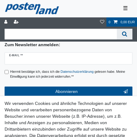
☰
0
0,00 EUR
Zum Newsletter anmelden:
Newsletter
E-MAIL **
Honig
Hiermit bestätige ich, dass ich die
Daten­schutz­erklärung
gelesen habe. Meine
Einwilligung kann ich jederzeit widerrufen.**
Abonnieren
** Hierbei handelt es sich um ein Pflichtfeld.
Wir verwenden Cookies und ähnliche Technologien auf unserer
Website und verarbeiten personenbezogene Daten von
Service & Hilfe
Besucher:innen unserer Webseite (z.B. IP-Adresse), um z.B.
Inhalte und Anzeigen zu personalisieren, Medien von
Kontakt
Drittanbietern einzubinden oder Zugriffe auf unsere Website zu
Warenkorb
analysieren. Die Datenverarbeitung erfolgt erst durch gesetzte
Zur Kasse