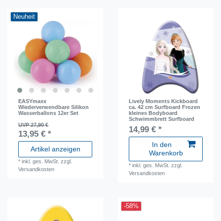
Neuheit
EASYmaxx
Lively Moments Kickboard
Wiederverwendbare Silikon
ca. 42 cm Surfboard Frozen
Wasserballons 12er Set
kleines Bodyboard
Schwimmbrett Surfboard
UVP 27,90 €
14,99 € *
13,95 € *
In den
Artikel anzeigen
Warenkorb
*
inkl. ges. MwSt.
zzgl.
*
inkl. ges. MwSt.
zzgl.
Versandkosten
Versandkosten
-58%