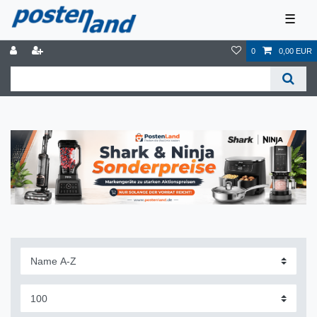
☰
0
0,00 EUR