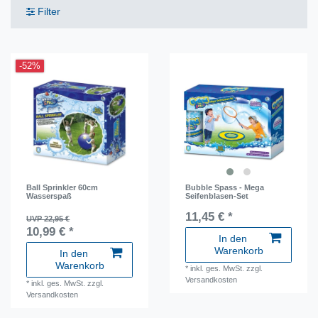
Filter
-52%
Ball Sprinkler 60cm
Bubble Spass - Mega
Wasserspaß
Seifenblasen-Set
11,45 € *
UVP 22,95 €
10,99 € *
In den
Warenkorb
In den
Warenkorb
*
inkl. ges. MwSt.
zzgl.
Versandkosten
*
inkl. ges. MwSt.
zzgl.
Versandkosten