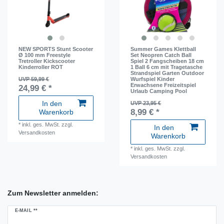
NEW SPORTS Stunt Scooter
Summer Games Klettball
Ø 100 mm Freestyle
Set Neopren Catch Ball
Tretroller Kickscooter
Spiel 2 Fangscheiben 18 cm
Kinderroller ROT
1 Ball 6 cm mit Tragetasche
Strandspiel Garten Outdoor
UVP 59,99 €
Wurfspiel Kinder
Erwachsene Freizeitspiel
24,99 € *
Urlaub Camping Pool
In den
UVP 23,95 €
8,99 € *
Warenkorb
*
inkl. ges. MwSt.
zzgl.
In den
Versandkosten
Warenkorb
*
inkl. ges. MwSt.
zzgl.
Versandkosten
Zum Newsletter anmelden:
Newsletter
E-MAIL **
Honig