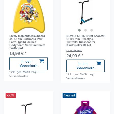
Lively Moments Kickboard
NEW SPORTS Stunt Scooter
ca. 42 cm Surfboard Paw
Ø 100 mm Freestyle
Patrol (gelb) kleines
Tretroller Kickscooter
Bodyboard Schwimmbrett
Kinderroller BLAU
Surfboard
UVP 59,99 €
14,99 € *
24,99 € *
In den
In den
Warenkorb
Warenkorb
*
inkl. ges. MwSt.
zzgl.
*
inkl. ges. MwSt.
zzgl.
Versandkosten
Versandkosten
-58%
Neuheit