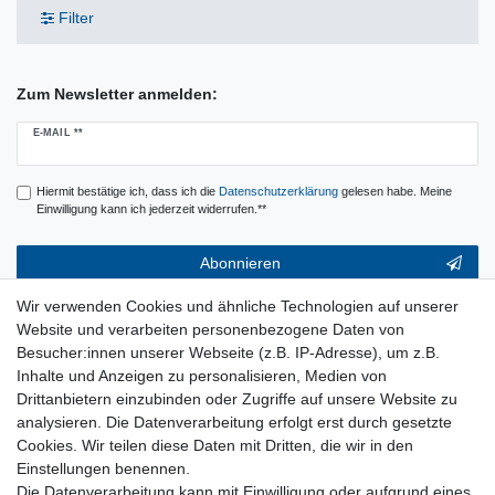
Filter
Zum Newsletter anmelden:
Newsletter
E-MAIL **
Honig
Hiermit bestätige ich, dass ich die
Daten­schutz­erklärung
gelesen habe. Meine
Einwilligung kann ich jederzeit widerrufen.**
Abonnieren
** Hierbei handelt es sich um ein Pflichtfeld.
Wir verwenden Cookies und ähnliche Technologien auf unserer
Website und verarbeiten personenbezogene Daten von
Service & Hilfe
Besucher:innen unserer Webseite (z.B. IP-Adresse), um z.B.
Inhalte und Anzeigen zu personalisieren, Medien von
Kontakt
Drittanbietern einzubinden oder Zugriffe auf unsere Website zu
Warenkorb
analysieren. Die Datenverarbeitung erfolgt erst durch gesetzte
Zur Kasse
Cookies. Wir teilen diese Daten mit Dritten, die wir in den
Nützliches
Einstellungen benennen.
Newsletter abmelden
Die Datenverarbeitung kann mit Einwilligung oder aufgrund eines