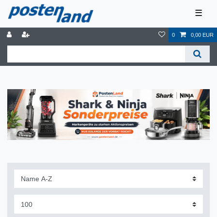
☰
0
0,00 EUR