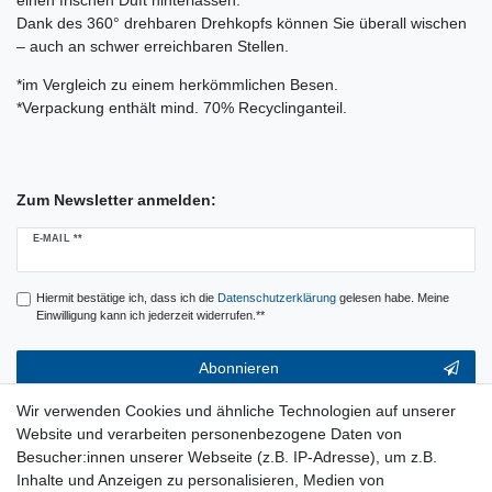
einen frischen Duft hinterlassen.
Dank des 360° drehbaren Drehkopfs können Sie überall wischen
– auch an schwer erreichbaren Stellen.
*im Vergleich zu einem herkömmlichen Besen.
*Verpackung enthält mind. 70% Recyclinganteil.
Zum Newsletter anmelden:
Newsletter
E-MAIL **
Honig
Hiermit bestätige ich, dass ich die
Daten­schutz­erklärung
gelesen habe. Meine
Einwilligung kann ich jederzeit widerrufen.**
Abonnieren
** Hierbei handelt es sich um ein Pflichtfeld.
Wir verwenden Cookies und ähnliche Technologien auf unserer
Website und verarbeiten personenbezogene Daten von
Service & Hilfe
Besucher:innen unserer Webseite (z.B. IP-Adresse), um z.B.
Inhalte und Anzeigen zu personalisieren, Medien von
Kontakt