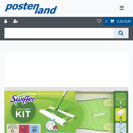
☰
0
0,00 EUR