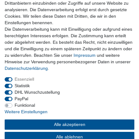
Drittanbietern einzubinden oder Zugriffe auf unsere Website zu
Warenkorb
analysieren. Die Datenverarbeitung erfolgt erst durch gesetzte
Zur Kasse
Cookies. Wir teilen diese Daten mit Dritten, die wir in den
Nützliches
Einstellungen benennen.
Die Datenverarbeitung kann mit Einwilligung oder aufgrund eines
Newsletter abmelden
berechtigten Interesses erfolgen. Die Zustimmung kann erteilt
Widerrufsformular
oder abgelehnt werden. Es besteht das Recht, nicht einzuwilligen
Vertrag Widerrufen
und die Einwilligung zu einem späteren Zeitpunkt zu ändern oder
zu widerrufen. Beachten Sie unser
Impressum
und weitere
Rechtliches
Hinweise zur Verwendung personenbezogener Daten in unserer
Impressum
Daten­schutz­erklärung
.
Datenschutz
Wiederrufsrecht
Essenziell
AGB
Statistik
DHL Wunschzustellung
PayPal
Privatkunden
Funktional
Weitere Einstellungen
Neukundenanmeldung
Mein Konto
Alle akzeptieren
Alle ablehnen