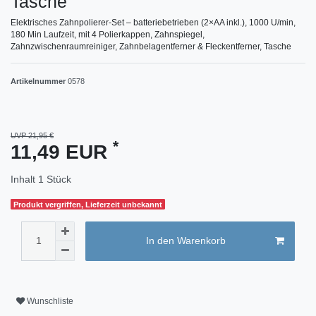
Tasche
Elektrisches Zahnpolierer-Set – batteriebetrieben (2×AA inkl.), 1000 U/min,
180 Min Laufzeit, mit 4 Polierkappen, Zahnspiegel,
Zahnzwischenraumreiniger, Zahnbelagentferner & Fleckentferner, Tasche
Artikelnummer
0578
UVP 21,95 €
*
11,49 EUR
Inhalt
1
Stück
Produkt vergriffen, Lieferzeit unbekannt
In den Warenkorb
Wunschliste