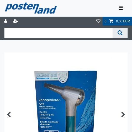
☰
0
0,00 EUR