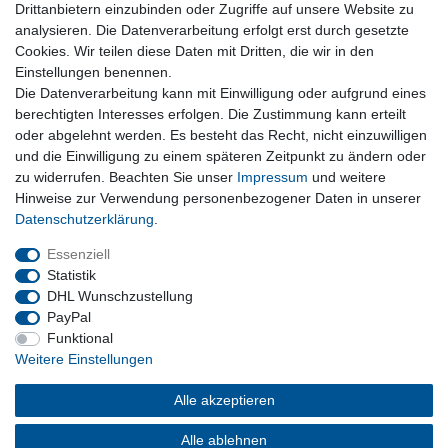
Drittanbietern einzubinden oder Zugriffe auf unsere Website zu
Warenkorb
analysieren. Die Datenverarbeitung erfolgt erst durch gesetzte
Zur Kasse
Cookies. Wir teilen diese Daten mit Dritten, die wir in den
Nützliches
Einstellungen benennen.
Die Datenverarbeitung kann mit Einwilligung oder aufgrund eines
Newsletter abmelden
berechtigten Interesses erfolgen. Die Zustimmung kann erteilt
Widerrufsformular
oder abgelehnt werden. Es besteht das Recht, nicht einzuwilligen
Vertrag Widerrufen
und die Einwilligung zu einem späteren Zeitpunkt zu ändern oder
zu widerrufen. Beachten Sie unser
Impressum
und weitere
Rechtliches
Hinweise zur Verwendung personenbezogener Daten in unserer
Impressum
Daten­schutz­erklärung
.
Datenschutz
Wiederrufsrecht
Essenziell
AGB
Statistik
DHL Wunschzustellung
PayPal
Privatkunden
Funktional
Weitere Einstellungen
Neukundenanmeldung
Mein Konto
Alle akzeptieren
Alle ablehnen