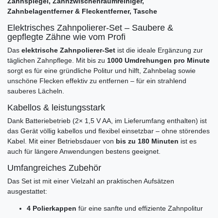
Zahnspiegel, Zahnzwischenraumreiniger,
Zahnbelagentferner & Fleckentferner, Tasche
Elektrisches Zahnpolierer-Set – Saubere &
gepflegte Zähne wie vom Profi
Das
elektrische Zahnpolierer-Set
ist die ideale Ergänzung zur
täglichen Zahnpflege. Mit bis zu
1000 Umdrehungen pro Minute
sorgt es für eine gründliche Politur und hilft, Zahnbelag sowie
unschöne Flecken effektiv zu entfernen – für ein strahlend
sauberes Lächeln.
Kabellos & leistungsstark
Dank Batteriebetrieb (2× 1,5 V AA, im Lieferumfang enthalten) ist
das Gerät völlig kabellos und flexibel einsetzbar – ohne störendes
Kabel. Mit einer Betriebsdauer von
bis zu 180 Minuten
ist es
auch für längere Anwendungen bestens geeignet.
Umfangreiches Zubehör
Das Set ist mit einer Vielzahl an praktischen Aufsätzen
ausgestattet:
4 Polierkappen
für eine sanfte und effiziente Zahnpolitur