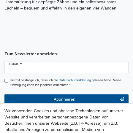
Unterstützung für gepflegte Zähne und ein selbstbewusstes
Lächeln – bequem und effektiv in den eigenen vier Wänden.
Zum Newsletter anmelden:
Newsletter
E-MAIL **
Honig
Hiermit bestätige ich, dass ich die
Daten­schutz­erklärung
gelesen habe. Meine
Einwilligung kann ich jederzeit widerrufen.**
Abonnieren
** Hierbei handelt es sich um ein Pflichtfeld.
Wir verwenden Cookies und ähnliche Technologien auf unserer
Website und verarbeiten personenbezogene Daten von
Service & Hilfe
Besucher:innen unserer Webseite (z.B. IP-Adresse), um z.B.
Inhalte und Anzeigen zu personalisieren, Medien von
Kontakt