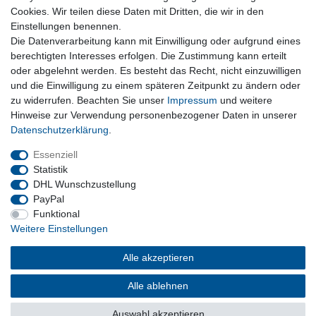
Cookies. Wir teilen diese Daten mit Dritten, die wir in den
Nützliches
Einstellungen benennen.
Newsletter abmelden
Die Datenverarbeitung kann mit Einwilligung oder aufgrund eines
Widerrufsformular
berechtigten Interesses erfolgen. Die Zustimmung kann erteilt
Vertrag Widerrufen
oder abgelehnt werden. Es besteht das Recht, nicht einzuwilligen
und die Einwilligung zu einem späteren Zeitpunkt zu ändern oder
zu widerrufen. Beachten Sie unser
Impressum
und weitere
Rechtliches
Hinweise zur Verwendung personenbezogener Daten in unserer
Impressum
Daten­schutz­erklärung
.
Datenschutz
Wiederrufsrecht
Essenziell
AGB
Statistik
DHL Wunschzustellung
PayPal
Privatkunden
Funktional
Weitere Einstellungen
Neukundenanmeldung
Mein Konto
Alle akzeptieren
Alle ablehnen
© Copyright 2026 | Alle Rechte vorbehalten.
Auswahl akzeptieren