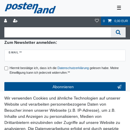
☰
0
0,00 EUR
Zum Newsletter anmelden:
Newsletter
E-MAIL **
Honig
Hiermit bestätige ich, dass ich die
Daten­schutz­erklärung
gelesen habe. Meine
Einwilligung kann ich jederzeit widerrufen.**
Abonnieren
** Hierbei handelt es sich um ein Pflichtfeld.
Wir verwenden Cookies und ähnliche Technologien auf unserer
Website und verarbeiten personenbezogene Daten von
Service & Hilfe
Besucher:innen unserer Webseite (z.B. IP-Adresse), um z.B.
Inhalte und Anzeigen zu personalisieren, Medien von
Kontakt
Drittanbietern einzubinden oder Zugriffe auf unsere Website zu
Warenkorb
analysieren. Die Datenverarbeitung erfolgt erst durch gesetzte
Zur Kasse