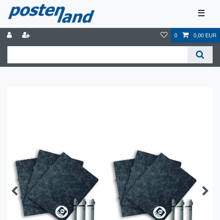
☰
0
0,00 EUR