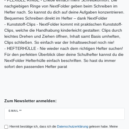
- FELXIBLE RINGE - Erlebe einfach mehr Schreibkomfort: Die
nachgiebigen Ringe von NextFolder geben beim Schreiben im
Hefter nach. So kannst du dich auf deine Aufgaben konzentrieren.
Bequemes Schreiben direkt im Hefter – dank NextFolder
- Kunststoff-Clips - NextFolder kommt mit praktischen Kunststoff-
Clips, welche die Handhabung kinderleicht gestalten: Clips durch
leichtes Drehen und Ziehen öffnen, Inhalt samt Basis umheften,
Clips schließen. So einfach war der Inhaltswechsel noch nie!
- HEFTERHÜLLE - Nie wieder nach dem richtigen Hefter suchen!
Für den perfekten Überblick über deine Schulhefter kannst du die
NextFolder Hefterhülle einfach beschriften. So hast du immer
sofort den passenden Hefter parat
Zum Newsletter anmelden:
Newsletter
E-MAIL **
Honig
Hiermit bestätige ich, dass ich die
Daten­schutz­erklärung
gelesen habe. Meine