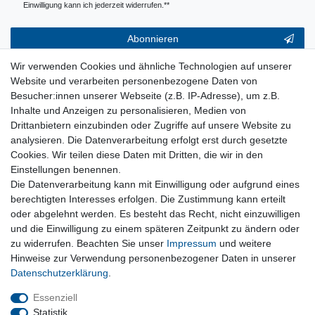
Einwilligung kann ich jederzeit widerrufen.**
Abonnieren
** Hierbei handelt es sich um ein Pflichtfeld.
Wir verwenden Cookies und ähnliche Technologien auf unserer
Website und verarbeiten personenbezogene Daten von
Service & Hilfe
Besucher:innen unserer Webseite (z.B. IP-Adresse), um z.B.
Inhalte und Anzeigen zu personalisieren, Medien von
Kontakt
Drittanbietern einzubinden oder Zugriffe auf unsere Website zu
Warenkorb
analysieren. Die Datenverarbeitung erfolgt erst durch gesetzte
Zur Kasse
Cookies. Wir teilen diese Daten mit Dritten, die wir in den
Nützliches
Einstellungen benennen.
Die Datenverarbeitung kann mit Einwilligung oder aufgrund eines
Newsletter abmelden
berechtigten Interesses erfolgen. Die Zustimmung kann erteilt
Widerrufsformular
oder abgelehnt werden. Es besteht das Recht, nicht einzuwilligen
Vertrag Widerrufen
und die Einwilligung zu einem späteren Zeitpunkt zu ändern oder
zu widerrufen. Beachten Sie unser
Impressum
und weitere
Rechtliches
Hinweise zur Verwendung personenbezogener Daten in unserer
Impressum
Daten­schutz­erklärung
.
Datenschutz
Wiederrufsrecht
Essenziell
AGB
Statistik