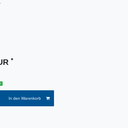
7
*
EUR
!
In den Warenkorb