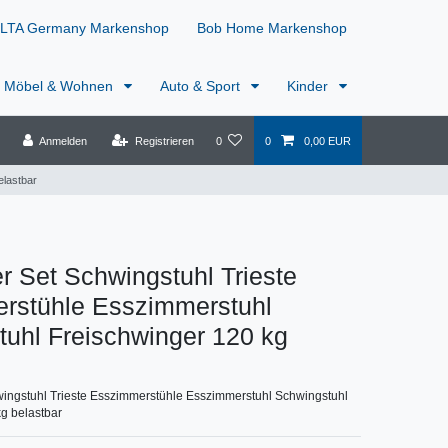
LTA Germany Markenshop
Bob Home Markenshop
Möbel & Wohnen
Auto & Sport
Kinder
Anmelden
Registrieren
0
0
0,00 EUR
elastbar
er Set Schwingstuhl Trieste
rstühle Esszimmerstuhl
uhl Freischwinger 120 kg
wingstuhl Trieste Esszimmerstühle Esszimmerstuhl Schwingstuhl
g belastbar