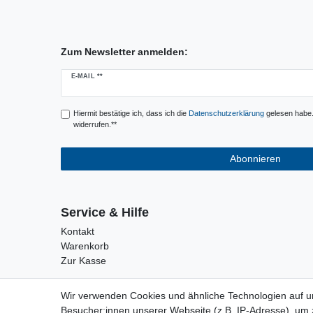
Zum Newsletter anmelden:
Newsletter
E-MAIL **
Honig
Hiermit bestätige ich, dass ich die
Daten­schutz­erklärung
gelesen habe. 
widerrufen.**
Abonnieren
Service & Hilfe
Kontakt
Warenkorb
Zur Kasse
Wir verwenden Cookies und ähnliche Technologien auf 
Besucher:innen unserer Webseite (z.B. IP-Adresse), um z