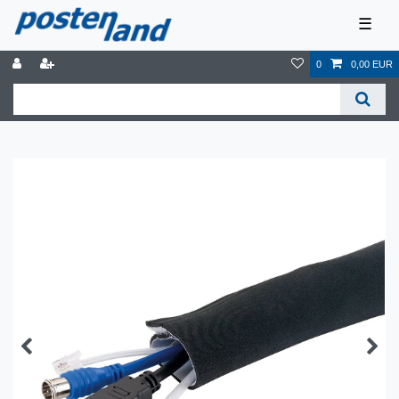
☰
0
0,00 EUR