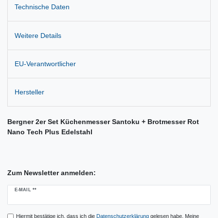
Technische Daten
Weitere Details
EU-Verantwortlicher
Hersteller
Bergner 2er Set Küchenmesser Santoku + Brotmesser Rot
Nano Tech Plus Edelstahl
Zum Newsletter anmelden:
Newsletter
E-MAIL **
Honig
Hiermit bestätige ich, dass ich die
Daten­schutz­erklärung
gelesen habe. Meine