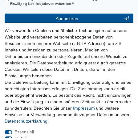
Einwilligung kann ich jederzeit widerrufen.**
Abonnieren
** Hierbei handelt es sich um ein Pflichtfeld.
Wir verwenden Cookies und ähnliche Technologien auf unserer
Website und verarbeiten personenbezogene Daten von
Service & Hilfe
Besucher:innen unserer Webseite (z.B. IP-Adresse), um z.B.
Inhalte und Anzeigen zu personalisieren, Medien von
Kontakt
Drittanbietern einzubinden oder Zugriffe auf unsere Website zu
Warenkorb
analysieren. Die Datenverarbeitung erfolgt erst durch gesetzte
Zur Kasse
Cookies. Wir teilen diese Daten mit Dritten, die wir in den
Nützliches
Einstellungen benennen.
Die Datenverarbeitung kann mit Einwilligung oder aufgrund eines
Newsletter abmelden
berechtigten Interesses erfolgen. Die Zustimmung kann erteilt
Widerrufsformular
oder abgelehnt werden. Es besteht das Recht, nicht einzuwilligen
Vertrag Widerrufen
und die Einwilligung zu einem späteren Zeitpunkt zu ändern oder
zu widerrufen. Beachten Sie unser
Impressum
und weitere
Rechtliches
Hinweise zur Verwendung personenbezogener Daten in unserer
Impressum
Daten­schutz­erklärung
.
Datenschutz
Wiederrufsrecht
Essenziell
AGB