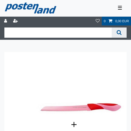
☰
0
0,00 EUR