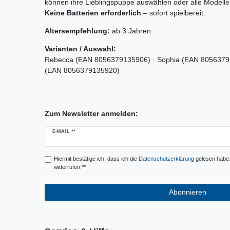
können ihre Lieblingspuppe auswählen oder alle Modelle
Keine Batterien erforderlich
– sofort spielbereit.
Altersempfehlung:
ab 3 Jahren.
Varianten / Auswahl:
Rebecca (EAN 8056379135906) · Sophia (EAN 80563791
(EAN 8056379135920)
Zum Newsletter anmelden:
Newsletter
E-MAIL **
Honig
Hiermit bestätige ich, dass ich die
Daten­schutz­erklärung
gelesen habe. 
widerrufen.**
Abonnieren