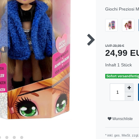
Giochi Preziosi M
UVP 39,99 €
24,99 
Inhalt
1
Stück
Sofort versandfertig
Wunschliste
* inkl. ges. MwSt. zzgl