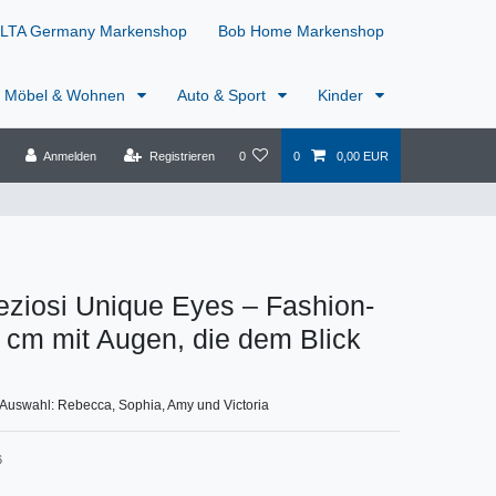
LTA Germany Markenshop
Bob Home Markenshop
Möbel & Wohnen
Auto & Sport
Kinder
Anmelden
Registrieren
0
0
0,00 EUR
eziosi Unique Eyes – Fashion-
cm mit Augen, die dem Blick
 Auswahl: Rebecca, Sophia, Amy und Victoria
6