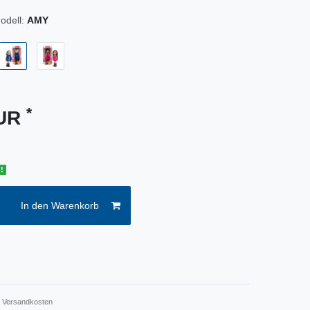
odell:
AMY
*
EUR
!
In den Warenkorb
.
Versandkosten