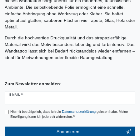
dieses Wandtattoo sorgt überall für ein modernes, futuristisches
Ambiente. Die selbstklebende Folie ermöglicht eine schnelle,
einfache Anbringung ohne Werkzeug oder Kleber. Sie haftet
optimal auf glatten, sauberen Flächen wie Tapete, Glas, Holz oder
Metall.
Durch die hochwertige Druckqualität und das strapazierfähige
Material wirkt das Motiv besonders lebendig und farbintensiv. Das
Wandtattoo lässt sich bei Bedarf rückstandslos wieder entfernen –
ideal für Mietwohnungen oder flexible Raumgestaltung.
Zum Newsletter anmelden:
Newsletter
E-MAIL **
Honig
Hiermit bestätige ich, dass ich die
Daten­schutz­erklärung
gelesen habe. Meine
Einwilligung kann ich jederzeit widerrufen.**
Abonnieren