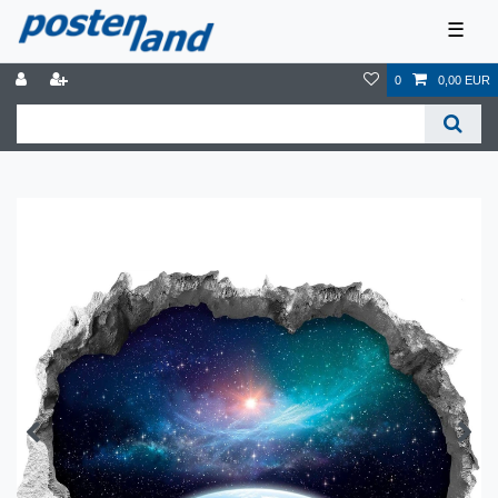
☰
0
0,00 EUR