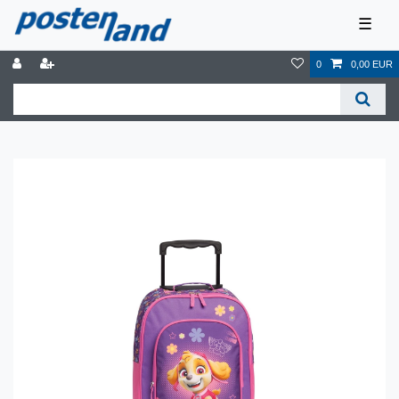
☰
0
0,00 EUR