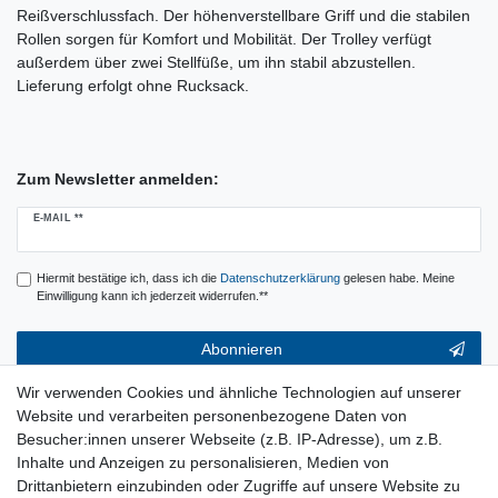
Reißverschlussfach. Der höhenverstellbare Griff und die stabilen
Rollen sorgen für Komfort und Mobilität. Der Trolley verfügt
außerdem über zwei Stellfüße, um ihn stabil abzustellen.
Lieferung erfolgt ohne Rucksack.
Zum Newsletter anmelden:
Newsletter
E-MAIL **
Honig
Hiermit bestätige ich, dass ich die
Daten­schutz­erklärung
gelesen habe. Meine
Einwilligung kann ich jederzeit widerrufen.**
Abonnieren
** Hierbei handelt es sich um ein Pflichtfeld.
Wir verwenden Cookies und ähnliche Technologien auf unserer
Website und verarbeiten personenbezogene Daten von
Service & Hilfe
Besucher:innen unserer Webseite (z.B. IP-Adresse), um z.B.
Inhalte und Anzeigen zu personalisieren, Medien von
Kontakt
Drittanbietern einzubinden oder Zugriffe auf unsere Website zu
Warenkorb