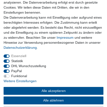
analysieren. Die Datenverarbeitung erfolgt erst durch gesetzte
Zur Kasse
Cookies. Wir teilen diese Daten mit Dritten, die wir in den
Nützliches
Einstellungen benennen.
Die Datenverarbeitung kann mit Einwilligung oder aufgrund eines
Newsletter abmelden
berechtigten Interesses erfolgen. Die Zustimmung kann erteilt
Widerrufsformular
oder abgelehnt werden. Es besteht das Recht, nicht einzuwilligen
Vertrag Widerrufen
und die Einwilligung zu einem späteren Zeitpunkt zu ändern oder
zu widerrufen. Beachten Sie unser
Impressum
und weitere
Rechtliches
Hinweise zur Verwendung personenbezogener Daten in unserer
Impressum
Daten­schutz­erklärung
.
Datenschutz
Wiederrufsrecht
Essenziell
AGB
Statistik
DHL Wunschzustellung
PayPal
Privatkunden
Funktional
Weitere Einstellungen
Neukundenanmeldung
Mein Konto
Alle akzeptieren
Alle ablehnen
© Copyright 2026 | Alle Rechte vorbehalten.