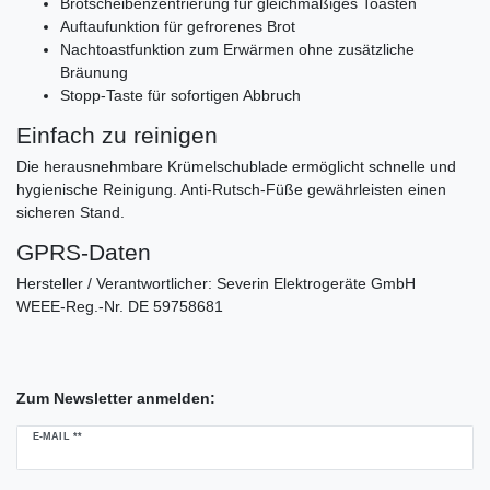
Brotscheibenzentrierung für gleichmäßiges Toasten
Auftaufunktion für gefrorenes Brot
Nachtoastfunktion zum Erwärmen ohne zusätzliche
Bräunung
Stopp-Taste für sofortigen Abbruch
Einfach zu reinigen
Die herausnehmbare Krümelschublade ermöglicht schnelle und
hygienische Reinigung. Anti-Rutsch-Füße gewährleisten einen
sicheren Stand.
GPRS-Daten
Hersteller / Verantwortlicher: Severin Elektrogeräte GmbH
WEEE-Reg.-Nr. DE 59758681
Zum Newsletter anmelden:
Newsletter
E-MAIL **
Honig