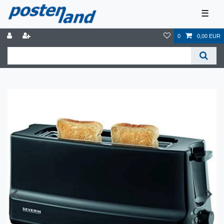
☰
0
0,00 EUR