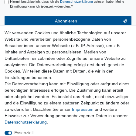
Hiermit bestätige ich, dass ich die
Daten­schutz­erklärung
gelesen habe. Meine
Einwilligung kann ich jederzeit widerrufen.**
Abonnieren
** Hierbei handelt es sich um ein Pflichtfeld.
Wir verwenden Cookies und ähnliche Technologien auf unserer
Website und verarbeiten personenbezogene Daten von
Service & Hilfe
Besucher:innen unserer Webseite (z.B. IP-Adresse), um z.B.
Inhalte und Anzeigen zu personalisieren, Medien von
Kontakt
Drittanbietern einzubinden oder Zugriffe auf unsere Website zu
Warenkorb
analysieren. Die Datenverarbeitung erfolgt erst durch gesetzte
Zur Kasse
Cookies. Wir teilen diese Daten mit Dritten, die wir in den
Nützliches
Einstellungen benennen.
Die Datenverarbeitung kann mit Einwilligung oder aufgrund eines
Newsletter abmelden
berechtigten Interesses erfolgen. Die Zustimmung kann erteilt
Widerrufsformular
oder abgelehnt werden. Es besteht das Recht, nicht einzuwilligen
Vertrag Widerrufen
und die Einwilligung zu einem späteren Zeitpunkt zu ändern oder
zu widerrufen. Beachten Sie unser
Impressum
und weitere
Rechtliches
Hinweise zur Verwendung personenbezogener Daten in unserer
Impressum
Daten­schutz­erklärung
.
Datenschutz
Wiederrufsrecht
Essenziell