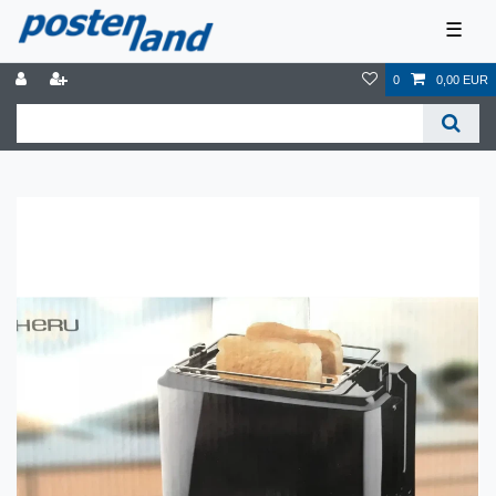
☰
0
0,00 EUR