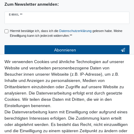
Zum Newsletter anmelden:
Newsletter
E-MAIL **
Honig
Hiermit bestätige ich, dass ich die
Daten­schutz­erklärung
gelesen habe. Meine
Einwilligung kann ich jederzeit widerrufen.**
Abonnieren
** Hierbei handelt es sich um ein Pflichtfeld.
Wir verwenden Cookies und ähnliche Technologien auf unserer
Website und verarbeiten personenbezogene Daten von
Service & Hilfe
Besucher:innen unserer Webseite (z.B. IP-Adresse), um z.B.
Inhalte und Anzeigen zu personalisieren, Medien von
Kontakt
Drittanbietern einzubinden oder Zugriffe auf unsere Website zu
Warenkorb
analysieren. Die Datenverarbeitung erfolgt erst durch gesetzte
Zur Kasse
Cookies. Wir teilen diese Daten mit Dritten, die wir in den
Nützliches
Einstellungen benennen.
Die Datenverarbeitung kann mit Einwilligung oder aufgrund eines
Newsletter abmelden
berechtigten Interesses erfolgen. Die Zustimmung kann erteilt
Widerrufsformular
oder abgelehnt werden. Es besteht das Recht, nicht einzuwilligen
Vertrag Widerrufen
und die Einwilligung zu einem späteren Zeitpunkt zu ändern oder