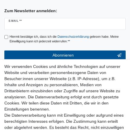
Zum Newsletter anmelden:
Newsletter
E-MAIL **
Honig
Hiermit bestätige ich, dass ich die
Daten­schutz­erklärung
gelesen habe. Meine
Einwilligung kann ich jederzeit widerrufen.**
Abonnieren
** Hierbei handelt es sich um ein Pflichtfeld.
Wir verwenden Cookies und ähnliche Technologien auf unserer
Website und verarbeiten personenbezogene Daten von
Service & Hilfe
Besucher:innen unserer Webseite (z.B. IP-Adresse), um z.B.
Inhalte und Anzeigen zu personalisieren, Medien von
Kontakt
Drittanbietern einzubinden oder Zugriffe auf unsere Website zu
Warenkorb
analysieren. Die Datenverarbeitung erfolgt erst durch gesetzte
Zur Kasse
Cookies. Wir teilen diese Daten mit Dritten, die wir in den
Nützliches
Einstellungen benennen.
Die Datenverarbeitung kann mit Einwilligung oder aufgrund eines
Newsletter abmelden
berechtigten Interesses erfolgen. Die Zustimmung kann erteilt
Widerrufsformular
oder abgelehnt werden. Es besteht das Recht, nicht einzuwilligen
Vertrag Widerrufen