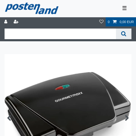
☰
0
0,00 EUR