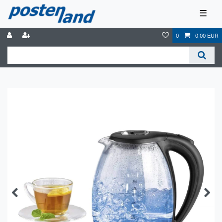
☰
0
0,00 EUR