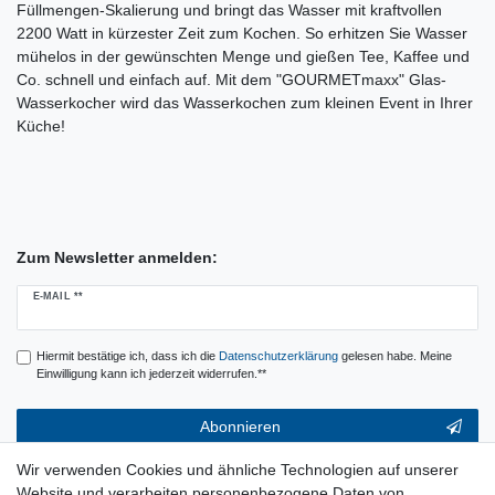
Füllmengen-Skalierung und bringt das Wasser mit kraftvollen
2200 Watt in kürzester Zeit zum Kochen. So erhitzen Sie Wasser
mühelos in der gewünschten Menge und gießen Tee, Kaffee und
Co. schnell und einfach auf. Mit dem "GOURMETmaxx" Glas-
Wasserkocher wird das Wasserkochen zum kleinen Event in Ihrer
Küche!
Zum Newsletter anmelden:
Newsletter
E-MAIL **
Honig
Hiermit bestätige ich, dass ich die
Daten­schutz­erklärung
gelesen habe. Meine
Einwilligung kann ich jederzeit widerrufen.**
Abonnieren
** Hierbei handelt es sich um ein Pflichtfeld.
Wir verwenden Cookies und ähnliche Technologien auf unserer
Website und verarbeiten personenbezogene Daten von