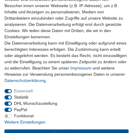
Service & Hilfe
Besucher:innen unserer Webseite (z.B. IP-Adresse), um z.B.
Inhalte und Anzeigen zu personalisieren, Medien von
Kontakt
Drittanbietern einzubinden oder Zugriffe auf unsere Website zu
Warenkorb
analysieren. Die Datenverarbeitung erfolgt erst durch gesetzte
Zur Kasse
Cookies. Wir teilen diese Daten mit Dritten, die wir in den
Nützliches
Einstellungen benennen.
Die Datenverarbeitung kann mit Einwilligung oder aufgrund eines
Newsletter abmelden
berechtigten Interesses erfolgen. Die Zustimmung kann erteilt
Widerrufsformular
oder abgelehnt werden. Es besteht das Recht, nicht einzuwilligen
Vertrag Widerrufen
und die Einwilligung zu einem späteren Zeitpunkt zu ändern oder
zu widerrufen. Beachten Sie unser
Impressum
und weitere
Rechtliches
Hinweise zur Verwendung personenbezogener Daten in unserer
Impressum
Daten­schutz­erklärung
.
Datenschutz
Wiederrufsrecht
Essenziell
AGB
Statistik
DHL Wunschzustellung
PayPal
Privatkunden
Funktional
Weitere Einstellungen
Neukundenanmeldung
Mein Konto