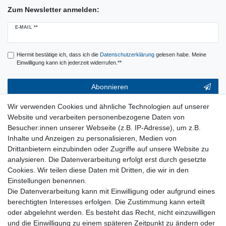
Zum Newsletter anmelden:
Newsletter
E-MAIL **
Honig
Hiermit bestätige ich, dass ich die
Daten­schutz­erklärung
gelesen habe. Meine
Einwilligung kann ich jederzeit widerrufen.**
Abonnieren
** Hierbei handelt es sich um ein Pflichtfeld.
Wir verwenden Cookies und ähnliche Technologien auf unserer
Website und verarbeiten personenbezogene Daten von
Service & Hilfe
Besucher:innen unserer Webseite (z.B. IP-Adresse), um z.B.
Inhalte und Anzeigen zu personalisieren, Medien von
Kontakt
Drittanbietern einzubinden oder Zugriffe auf unsere Website zu
Warenkorb
analysieren. Die Datenverarbeitung erfolgt erst durch gesetzte
Zur Kasse
Cookies. Wir teilen diese Daten mit Dritten, die wir in den
Nützliches
Einstellungen benennen.
Die Datenverarbeitung kann mit Einwilligung oder aufgrund eines
Newsletter abmelden
berechtigten Interesses erfolgen. Die Zustimmung kann erteilt
Widerrufsformular
oder abgelehnt werden. Es besteht das Recht, nicht einzuwilligen
Vertrag Widerrufen
und die Einwilligung zu einem späteren Zeitpunkt zu ändern oder