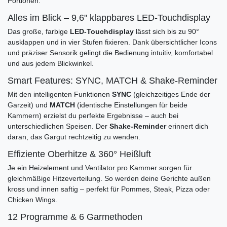
Portionen.
Alles im Blick – 9,6" klappbares LED-Touchdisplay
Das große, farbige
LED-Touchdisplay
lässt sich bis zu 90°
ausklappen und in vier Stufen fixieren. Dank übersichtlicher Icons
und präziser Sensorik gelingt die Bedienung intuitiv, komfortabel
und aus jedem Blickwinkel.
Smart Features: SYNC, MATCH & Shake-Reminder
Mit den intelligenten Funktionen
SYNC
(gleichzeitiges Ende der
Garzeit) und
MATCH
(identische Einstellungen für beide
Kammern) erzielst du perfekte Ergebnisse – auch bei
unterschiedlichen Speisen. Der
Shake-Reminder
erinnert dich
daran, das Gargut rechtzeitig zu wenden.
Effiziente Oberhitze & 360° Heißluft
Je ein Heizelement und Ventilator pro Kammer sorgen für
gleichmäßige Hitzeverteilung. So werden deine Gerichte außen
kross und innen saftig – perfekt für Pommes, Steak, Pizza oder
Chicken Wings.
12 Programme & 6 Garmethoden