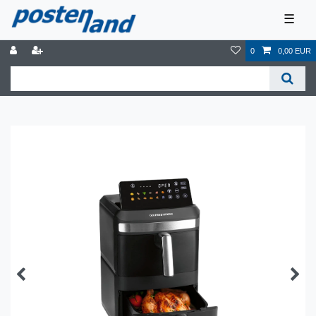
☰
0
0,00 EUR