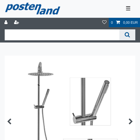
☰
0
0,00 EUR