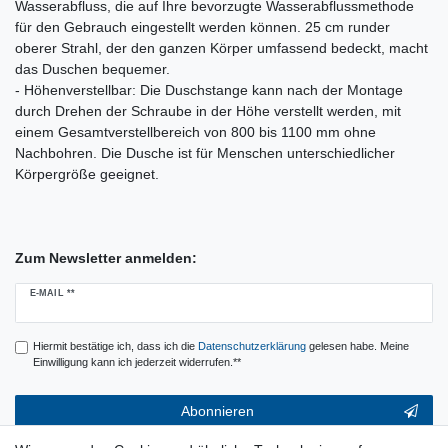
Wasserabfluss, die auf Ihre bevorzugte Wasserabflussmethode
für den Gebrauch eingestellt werden können. 25 cm runder
oberer Strahl, der den ganzen Körper umfassend bedeckt, macht
das Duschen bequemer.
- Höhenverstellbar: Die Duschstange kann nach der Montage
durch Drehen der Schraube in der Höhe verstellt werden, mit
einem Gesamtverstellbereich von 800 bis 1100 mm ohne
Nachbohren. Die Dusche ist für Menschen unterschiedlicher
Körpergröße geeignet.
Zum Newsletter anmelden:
Newsletter
E-MAIL **
Honig
Hiermit bestätige ich, dass ich die
Daten­schutz­erklärung
gelesen habe. Meine
Einwilligung kann ich jederzeit widerrufen.**
Abonnieren
** Hierbei handelt es sich um ein Pflichtfeld.