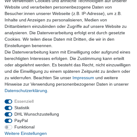
Wir verwenden Cookies und ähnliche Technologien auf unserer
Website und verarbeiten personenbezogene Daten von
Service & Hilfe
Besucher:innen unserer Webseite (z.B. IP-Adresse), um z.B.
Inhalte und Anzeigen zu personalisieren, Medien von
Kontakt
Drittanbietern einzubinden oder Zugriffe auf unsere Website zu
Warenkorb
analysieren. Die Datenverarbeitung erfolgt erst durch gesetzte
Zur Kasse
Cookies. Wir teilen diese Daten mit Dritten, die wir in den
Nützliches
Einstellungen benennen.
Newsletter abmelden
Die Datenverarbeitung kann mit Einwilligung oder aufgrund eines
Widerrufsformular
berechtigten Interesses erfolgen. Die Zustimmung kann erteilt
Vertrag Widerrufen
oder abgelehnt werden. Es besteht das Recht, nicht einzuwilligen
und die Einwilligung zu einem späteren Zeitpunkt zu ändern oder
zu widerrufen. Beachten Sie unser
Impressum
und weitere
Rechtliches
Hinweise zur Verwendung personenbezogener Daten in unserer
Impressum
Daten­schutz­erklärung
.
Datenschutz
Wiederrufsrecht
Essenziell
AGB
Statistik
DHL Wunschzustellung
PayPal
Privatkunden
Funktional
Weitere Einstellungen
Neukundenanmeldung