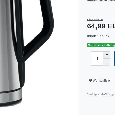
Artikelnummer
0390
UVP 69,99 €
64,99 
Inhalt
1
Stück
Sofort versandfertig
Wunschliste
* inkl. ges. MwSt. zzgl