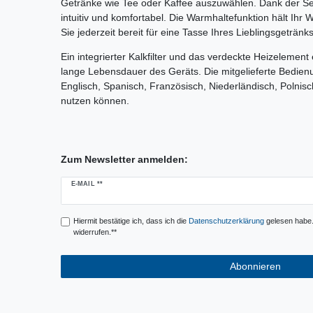
Getränke wie Tee oder Kaffee auszuwählen. Dank der S
intuitiv und komfortabel. Die Warmhaltefunktion hält Ih
Sie jederzeit bereit für eine Tasse Ihres Lieblingsgetränks
Ein integrierter Kalkfilter und das verdeckte Heizelement
lange Lebensdauer des Geräts. Die mitgelieferte Bedien
Englisch, Spanisch, Französisch, Niederländisch, Polnisch)
nutzen können.
Zum Newsletter anmelden:
Newsletter
E-MAIL **
Honig
Hiermit bestätige ich, dass ich die
Daten­schutz­erklärung
gelesen habe. 
widerrufen.**
Abonnieren