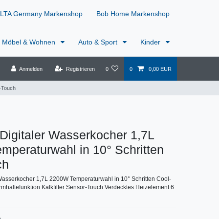
LTA Germany Markenshop
Bob Home Markenshop
Möbel & Wohnen
Auto & Sport
Kinder
Anmelden
Registrieren
0
0
0,00 EUR
l-Touch
Digitaler Wasserkocher 1,7L
peraturwahl in 10° Schritten
ch
Wasserkocher 1,7L 2200W Temperaturwahl in 10° Schritten Cool-
haltefunktion Kalkfilter Sensor-Touch Verdecktes Heizelement 6