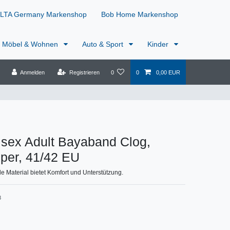
LTA Germany Markenshop
Bob Home Markenshop
Möbel & Wohnen
Auto & Sport
Kinder
Anmelden
Registrieren
0
0
0,00 EUR
isex Adult Bayaband Clog,
per, 41/42 EU
e Material bietet Komfort und Unterstützung.
8