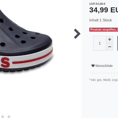
UVP 54,99 €
34,99 
Inhalt
1
Stück
Produkt vergriffen,
Wunschliste
* inkl. ges. MwSt. zzgl