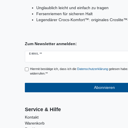
Unglaublich leicht und einfach zu tragen
Fersenriemen für sicheren Halt
Legendärer Crocs-Komfort™: originales Croslite
Zum Newsletter anmelden:
Newsletter
E-MAIL **
Honig
Hiermit bestätige ich, dass ich die
Daten­schutz­erklärung
gelesen habe. 
widerrufen.**
Abonnieren
Service & Hilfe
Kontakt
Warenkorb