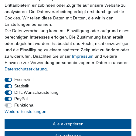
Drittanbietern einzubinden oder Zugriffe auf unsere Website zu
Warenkorb
analysieren. Die Datenverarbeitung erfolgt erst durch gesetzte
Zur Kasse
Cookies. Wir teilen diese Daten mit Dritten, die wir in den
Nützliches
Einstellungen benennen.
Die Datenverarbeitung kann mit Einwilligung oder aufgrund eines
Newsletter abmelden
berechtigten Interesses erfolgen. Die Zustimmung kann erteilt
Widerrufsformular
oder abgelehnt werden. Es besteht das Recht, nicht einzuwilligen
Vertrag Widerrufen
und die Einwilligung zu einem späteren Zeitpunkt zu ändern oder
zu widerrufen. Beachten Sie unser
Impressum
und weitere
Rechtliches
Hinweise zur Verwendung personenbezogener Daten in unserer
Impressum
Daten­schutz­erklärung
.
Datenschutz
Wiederrufsrecht
Essenziell
AGB
Statistik
DHL Wunschzustellung
PayPal
Privatkunden
Funktional
Weitere Einstellungen
Neukundenanmeldung
Mein Konto
Alle akzeptieren