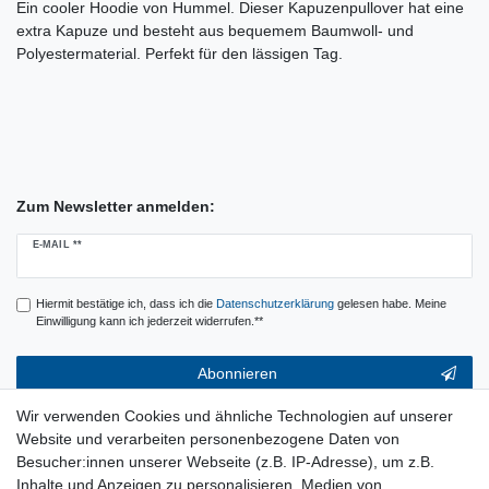
Ein cooler Hoodie von Hummel. Dieser Kapuzenpullover hat eine
extra Kapuze und besteht aus bequemem Baumwoll- und
Polyestermaterial. Perfekt für den lässigen Tag.
Zum Newsletter anmelden:
Newsletter
E-MAIL **
Honig
Hiermit bestätige ich, dass ich die
Daten­schutz­erklärung
gelesen habe. Meine
Einwilligung kann ich jederzeit widerrufen.**
Abonnieren
** Hierbei handelt es sich um ein Pflichtfeld.
Wir verwenden Cookies und ähnliche Technologien auf unserer
Website und verarbeiten personenbezogene Daten von
Service & Hilfe
Besucher:innen unserer Webseite (z.B. IP-Adresse), um z.B.
Inhalte und Anzeigen zu personalisieren, Medien von
Kontakt