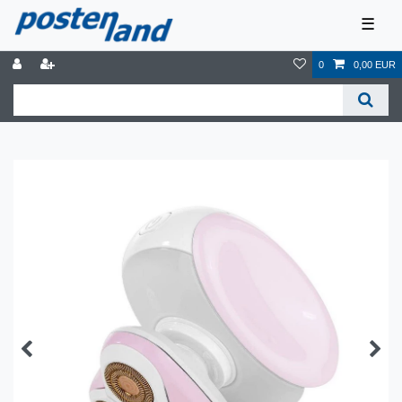
☰
0
0,00 EUR