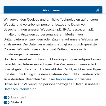
Abonnieren
** Hierbei handelt es sich um ein Pflichtfeld.
Wir verwenden Cookies und ähnliche Technologien auf unserer
Website und verarbeiten personenbezogene Daten von
Service & Hilfe
Besucher:innen unserer Webseite (z.B. IP-Adresse), um z.B.
Inhalte und Anzeigen zu personalisieren, Medien von
Kontakt
Drittanbietern einzubinden oder Zugriffe auf unsere Website zu
Warenkorb
analysieren. Die Datenverarbeitung erfolgt erst durch gesetzte
Zur Kasse
Cookies. Wir teilen diese Daten mit Dritten, die wir in den
Nützliches
Einstellungen benennen.
Die Datenverarbeitung kann mit Einwilligung oder aufgrund eines
Newsletter abmelden
berechtigten Interesses erfolgen. Die Zustimmung kann erteilt
Widerrufsformular
oder abgelehnt werden. Es besteht das Recht, nicht einzuwilligen
Vertrag Widerrufen
und die Einwilligung zu einem späteren Zeitpunkt zu ändern oder
zu widerrufen. Beachten Sie unser
Impressum
und weitere
Rechtliches
Hinweise zur Verwendung personenbezogener Daten in unserer
Impressum
Daten­schutz­erklärung
.
Datenschutz
Wiederrufsrecht
Essenziell
AGB
Statistik