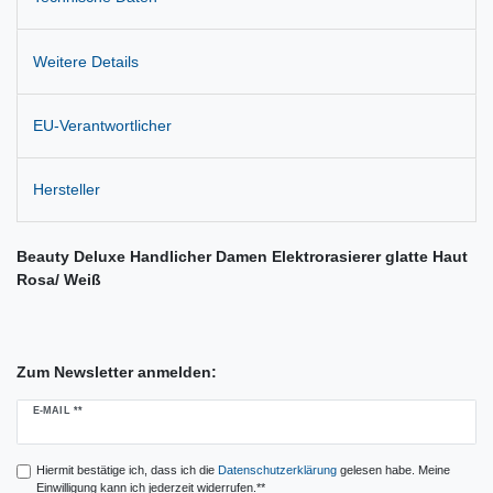
Weitere Details
EU-Verantwortlicher
Hersteller
Beauty Deluxe Handlicher Damen Elektrorasierer glatte Haut
Rosa/ Weiß
Zum Newsletter anmelden:
Newsletter
E-MAIL **
Honig
Hiermit bestätige ich, dass ich die
Daten­schutz­erklärung
gelesen habe. Meine
Einwilligung kann ich jederzeit widerrufen.**