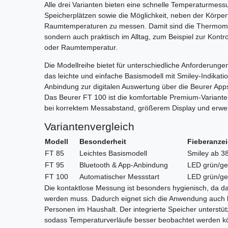
Alle drei Varianten bieten eine schnelle Temperaturmessu
Speicherplätzen sowie die Möglichkeit, neben der Körpe
Raumtemperaturen zu messen. Damit sind die Thermomete
sondern auch praktisch im Alltag, zum Beispiel zur Kon
oder Raumtemperatur.
Die Modellreihe bietet für unterschiedliche Anforderung
das leichte und einfache Basismodell mit Smiley-Indikati
Anbindung zur digitalen Auswertung über die Beurer Apps
Das Beurer FT 100 ist die komfortable Premium-Variante
bei korrektem Messabstand, größerem Display und erwe
Variantenvergleich
Modell
Besonderheit
Fieberanze
FT 85
Leichtes Basismodell
Smiley ab 3
FT 95
Bluetooth & App-Anbindung
LED grün/gel
FT 100
Automatischer Messstart
LED grün/gel
Die kontaktlose Messung ist besonders hygienisch, da d
werden muss. Dadurch eignet sich die Anwendung auch 
Personen im Haushalt. Der integrierte Speicher unterstü
sodass Temperaturverläufe besser beobachtet werden kön