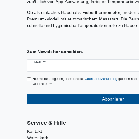
zusätzlich von App-Auswertung, farbiger Temperaturbew
Ob als einfaches Haushalts-Fieberthermometer, modern
Premium-Modell mit automatischem Messstart: Die Beurer
schnelle und hygienische Temperaturkontrolle zu Hause.
Zum Newsletter anmelden:
Newsletter
E-MAIL **
Honig
Hiermit bestätige ich, dass ich die
Daten­schutz­erklärung
gelesen habe. 
widerrufen.**
Abonnieren
Service & Hilfe
Kontakt
Warenkorb