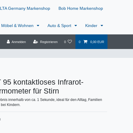
LTA Germany Markenshop
Bob Home Markenshop
Möbel & Wohnen
Auto & Sport
Kinder
Anmelden
Registrieren
0
0
0,00 EUR
 95 kontaktloses Infrarot-
rmometer für Stirn
nis innerhalb von ca. 1 Sekunde, ideal für den Alltag, Familien
bei Kindern.
8