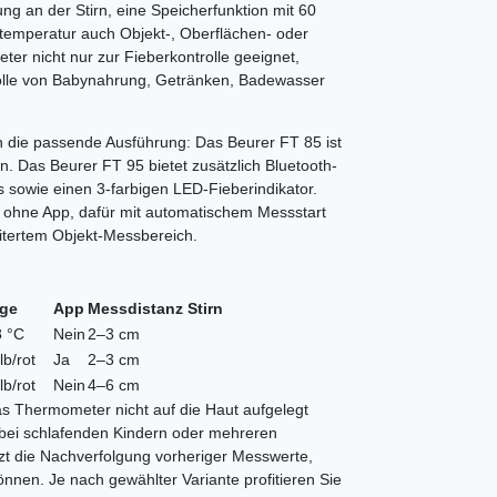
ng an der Stirn, eine Speicherfunktion mit 60
rtemperatur auch Objekt-, Oberflächen- oder
r nicht nur zur Fieberkontrolle geeignet,
trolle von Babynahrung, Getränken, Badewasser
en die passende Ausführung: Das Beurer FT 85 ist
on. Das Beurer FT 95 bietet zusätzlich Bluetooth-
 sowie einen 3-farbigen LED-Fieberindikator.
 ohne App, dafür mit automatischem Messstart
itertem Objekt-Messbereich.
ige
App
Messdistanz Stirn
8 °C
Nein
2–3 cm
b/rot
Ja
2–3 cm
b/rot
Nein
4–6 cm
as Thermometer nicht auf die Haut aufgelegt
bei schlafenden Kindern oder mehreren
tzt die Nachverfolgung vorheriger Messwerte,
nen. Je nach gewählter Variante profitieren Sie