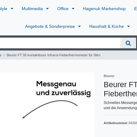
Style
Multimedia
Office
Hagenuk Markenshop
E
Angebote & Sonderpreise
Haushalt & Küche
s
Beurer FT 95 kontaktloses Infrarot-Fieberthermometer für Stirn
Beurer
Beurer FT
Fieberthe
Schnelles Messergeb
und die Anwendung 
Artikelnummer
0426