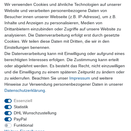
** Hierbei handelt es sich um ein Pflichtfeld.
Wir verwenden Cookies und ähnliche Technologien auf unserer
Website und verarbeiten personenbezogene Daten von
Service & Hilfe
Besucher:innen unserer Webseite (z.B. IP-Adresse), um z.B.
Inhalte und Anzeigen zu personalisieren, Medien von
Kontakt
Drittanbietern einzubinden oder Zugriffe auf unsere Website zu
Warenkorb
analysieren. Die Datenverarbeitung erfolgt erst durch gesetzte
Zur Kasse
Cookies. Wir teilen diese Daten mit Dritten, die wir in den
Nützliches
Einstellungen benennen.
Die Datenverarbeitung kann mit Einwilligung oder aufgrund eines
Newsletter abmelden
berechtigten Interesses erfolgen. Die Zustimmung kann erteilt
Widerrufsformular
oder abgelehnt werden. Es besteht das Recht, nicht einzuwilligen
Vertrag Widerrufen
und die Einwilligung zu einem späteren Zeitpunkt zu ändern oder
zu widerrufen. Beachten Sie unser
Impressum
und weitere
Rechtliches
Hinweise zur Verwendung personenbezogener Daten in unserer
Impressum
Daten­schutz­erklärung
.
Datenschutz
Wiederrufsrecht
Essenziell
AGB
Statistik
DHL Wunschzustellung
PayPal
Privatkunden
Funktional