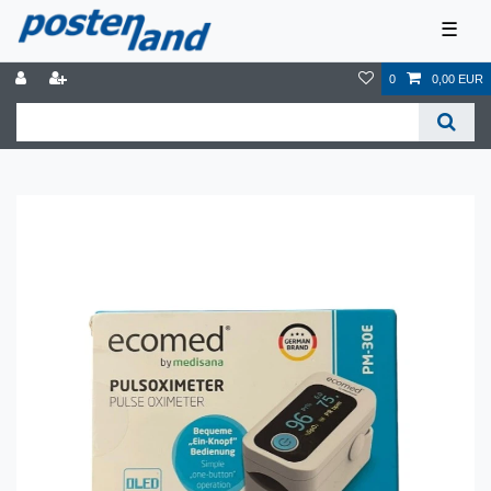
☰
0
0,00 EUR