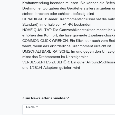
Kraftanwendung beenden müssen. Sie können die Befest
Drehmomentvorgaben des Geräteherstellers anziehen un
stehen, brechen oder schlecht befestigt sind.
GENAUIGKEIT: Jeder Drehmomentschlüssel hat die Kalibr
Standard) innerhalb von +/- 4% bestanden
HOHE QUALITÄT: Die Ganzstahlkonstruktion macht ihn le
erhöhen den Komfort, die lasergravierte Zweibereichsskal
COMMON CLICK WRENCH: Ein Klick, der auch vom Bedien
warnt, wenn das erforderliche Drehmoment erreicht ist
UMSCHALTBARE RATSCHE: Im und gegen den Uhrzeigersin
misst das Drehmoment im Uhrzeigersinn
VERBESSERTES ZUBEHÖR: Ein guter Allround-Schlüssel, 
und 1/2&1/4-Adaptern geliefert wird
Zum Newsletter anmelden:
Newsletter
E-MAIL **
Honig