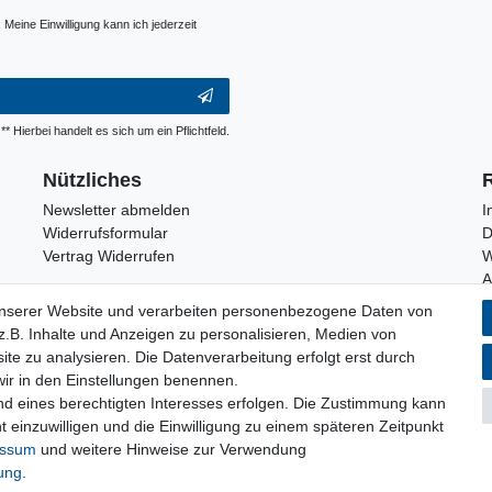
Meine Einwilligung kann ich jederzeit
** Hierbei handelt es sich um ein Pflichtfeld.
Nützliches
Newsletter abmelden
I
Widerrufsformular
D
Vertrag Widerrufen
W
unserer Website und verarbeiten personenbezogene Daten von
.B. Inhalte und Anzeigen zu personalisieren, Medien von
Privatkunden
ite zu analysieren. Die Datenverarbeitung erfolgt erst durch
 wir in den Einstellungen benennen.
Neukundenanmeldung
nd eines berechtigten Interesses erfolgen. Die Zustimmung kann
Mein Konto
t einzuwilligen und die Einwilligung zu einem späteren Zeitpunkt
essum
und weitere Hinweise zur Verwendung
rung
.