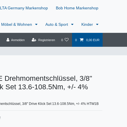
LTA Germany Markenshop
Bob Home Markenshop
Möbel & Wohnen
Auto & Sport
Kinder
Anmelden
Registrieren
0
0
0,00 EUR
 Drehmomentschlüssel, 3/8"
ck Set 13.6-108.5Nm, +/- 4%
tschlüssel, 3/8" Drive Klick Set 13.6-108.5Nm, +/- 4% HTW1B
2