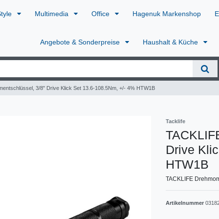
Style
Multimedia
Office
Hagenuk Markenshop
E
Angebote & Sonderpreise
Haushalt & Küche
ntschlüssel, 3/8" Drive Klick Set 13.6-108.5Nm, +/- 4% HTW1B
Tacklife
TACKLIFE
Drive Kli
HTW1B
TACKLIFE Drehmomen
Artikelnummer
0318