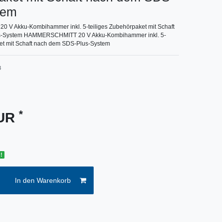
tem
V Akku-Kombihammer inkl. 5-teiliges Zubehörpaket mit Schaft
s-System HAMMERSCHMITT 20 V Akku-Kombihammer inkl. 5-
ket mit Schaft nach dem SDS-Plus-System
3
*
EUR
!
In den Warenkorb