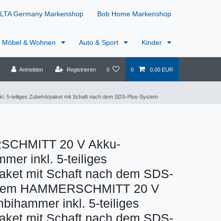
LTA Germany Markenshop
Bob Home Markenshop
Möbel & Wohnen
Auto & Sport
Kinder
Anmelden
Registrieren
0
0
0,00 EUR
5-teiliges Zubehörpaket mit Schaft nach dem SDS-Plus-System
CHMITT 20 V Akku-
er inkl. 5-teiliges
aket mit Schaft nach dem SDS-
stem HAMMERSCHMITT 20 V
ihammer inkl. 5-teiliges
aket mit Schaft nach dem SDS-