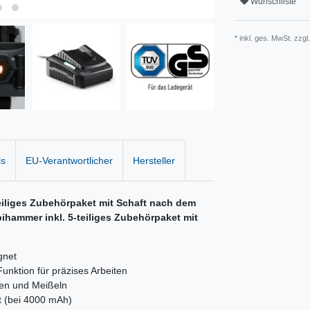
Wunschliste
* inkl. ges. MwSt. zzgl
ls
EU-Verantwortlicher
Hersteller
liges Zubehörpaket mit Schaft nach dem
mmer inkl. 5-teiliges Zubehörpaket mit
gnet
nktion für präzises Arbeiten
ren und Meißeln
t (bei 4000 mAh)