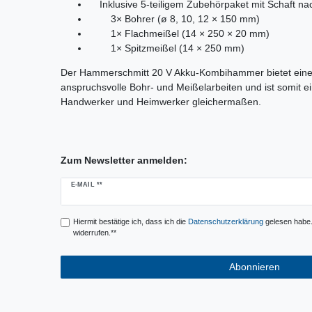
Inklusive 5-teiligem Zubehörpaket mit Schaft n
3× Bohrer (ø 8, 10, 12 × 150 mm)
1× Flachmeißel (14 × 250 × 20 mm)
1× Spitzmeißel (14 × 250 mm)
Der Hammerschmitt 20 V Akku-Kombihammer bietet eine e
anspruchsvolle Bohr- und Meißelarbeiten und ist somit e
Handwerker und Heimwerker gleichermaßen.
Zum Newsletter anmelden:
Newsletter
E-MAIL **
Honig
Hiermit bestätige ich, dass ich die
Daten­schutz­erklärung
gelesen habe. 
widerrufen.**
Abonnieren