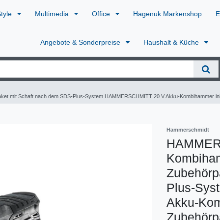
Style
Multimedia
Office
Hagenuk Markenshop
E
Angebote & Sonderpreise
Haushalt & Küche
ket mit Schaft nach dem SDS-Plus-System HAMMERSCHMITT 20 V Akku-Kombihammer inkl. 
Hammerschmidt
HAMMERS
Kombihamm
Zubehörp
Plus-Sy
Akku-Komb
Zubehörp