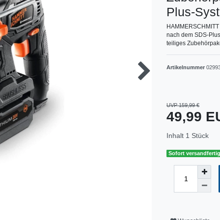
Plus-Sys
HAMMERSCHMITT 20 
nach dem SDS-Plu
teiliges Zubehörpa
Artikelnummer
0299
UVP 159,99 €
49,99 
Inhalt
1
Stück
Sofort versandfertig