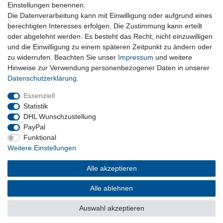
Nützliches
Einstellungen benennen.
Die Datenverarbeitung kann mit Einwilligung oder aufgrund eines
Newsletter abmelden
berechtigten Interesses erfolgen. Die Zustimmung kann erteilt
Widerrufsformular
oder abgelehnt werden. Es besteht das Recht, nicht einzuwilligen
Vertrag Widerrufen
und die Einwilligung zu einem späteren Zeitpunkt zu ändern oder
zu widerrufen. Beachten Sie unser
Impressum
und weitere
Rechtliches
Hinweise zur Verwendung personenbezogener Daten in unserer
Impressum
Daten­schutz­erklärung
.
Datenschutz
Wiederrufsrecht
Essenziell
AGB
Statistik
DHL Wunschzustellung
PayPal
Privatkunden
Funktional
Weitere Einstellungen
Neukundenanmeldung
Mein Konto
Alle akzeptieren
Alle ablehnen
© Copyright 2026 | Alle Rechte vorbehalten.
Auswahl akzeptieren