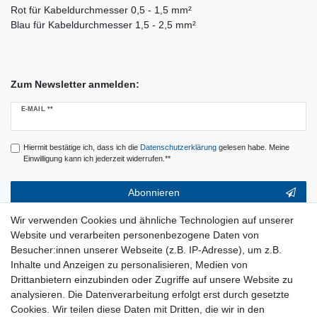
Rot für Kabeldurchmesser 0,5 - 1,5 mm²
Blau für Kabeldurchmesser 1,5 - 2,5 mm²
Zum Newsletter anmelden:
Newsletter
E-MAIL **
Honig
Hiermit bestätige ich, dass ich die
Daten­schutz­erklärung
gelesen habe. Meine
Einwilligung kann ich jederzeit widerrufen.**
Abonnieren
** Hierbei handelt es sich um ein Pflichtfeld.
Wir verwenden Cookies und ähnliche Technologien auf unserer
Website und verarbeiten personenbezogene Daten von
Service & Hilfe
Besucher:innen unserer Webseite (z.B. IP-Adresse), um z.B.
Inhalte und Anzeigen zu personalisieren, Medien von
Kontakt
Drittanbietern einzubinden oder Zugriffe auf unsere Website zu
Warenkorb
analysieren. Die Datenverarbeitung erfolgt erst durch gesetzte
Zur Kasse
Cookies. Wir teilen diese Daten mit Dritten, die wir in den