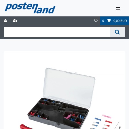
☰
0
0,00 EUR