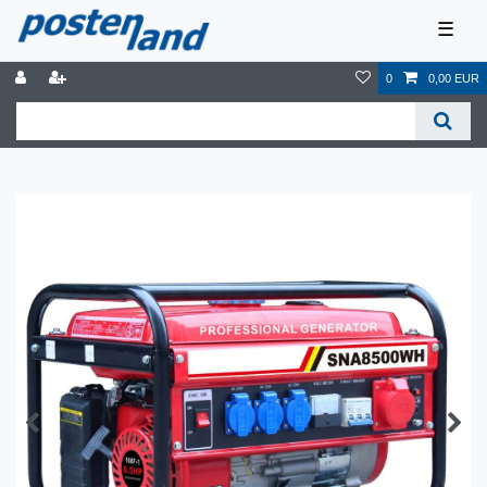
☰
0
0,00 EUR