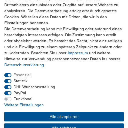
Drittanbietern einzubinden oder Zugriffe auf unsere Website zu
Warenkorb
analysieren. Die Datenverarbeitung erfolgt erst durch gesetzte
Zur Kasse
Cookies. Wir teilen diese Daten mit Dritten, die wir in den
Nützliches
Einstellungen benennen.
Die Datenverarbeitung kann mit Einwilligung oder aufgrund eines
Newsletter abmelden
berechtigten Interesses erfolgen. Die Zustimmung kann erteilt
Widerrufsformular
oder abgelehnt werden. Es besteht das Recht, nicht einzuwilligen
Vertrag Widerrufen
und die Einwilligung zu einem späteren Zeitpunkt zu ändern oder
zu widerrufen. Beachten Sie unser
Impressum
und weitere
Rechtliches
Hinweise zur Verwendung personenbezogener Daten in unserer
Impressum
Daten­schutz­erklärung
.
Datenschutz
Wiederrufsrecht
Essenziell
AGB
Statistik
DHL Wunschzustellung
PayPal
Privatkunden
Funktional
Weitere Einstellungen
Neukundenanmeldung
Mein Konto
Alle akzeptieren