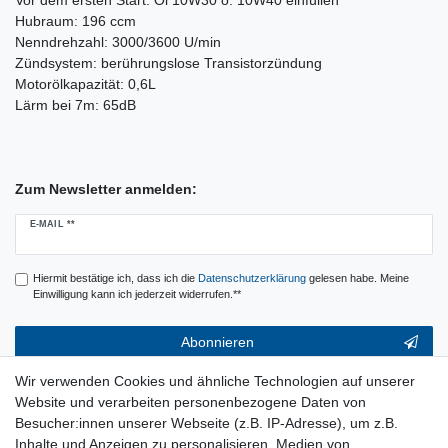
Vor dem ersten Start: Öl 10W30 o. 10W40 einfüllen
Hubraum: 196 ccm
Nenndrehzahl: 3000/3600 U/min
Zündsystem: berührungslose Transistorzündung
Motorölkapazität: 0,6L
Lärm bei 7m: 65dB
Zum Newsletter anmelden:
Newsletter
E-MAIL **
Honig
Hiermit bestätige ich, dass ich die
Daten­schutz­erklärung
gelesen habe. Meine
Einwilligung kann ich jederzeit widerrufen.**
Abonnieren
** Hierbei handelt es sich um ein Pflichtfeld.
Wir verwenden Cookies und ähnliche Technologien auf unserer
Website und verarbeiten personenbezogene Daten von
Service & Hilfe
Besucher:innen unserer Webseite (z.B. IP-Adresse), um z.B.
Inhalte und Anzeigen zu personalisieren, Medien von
Kontakt