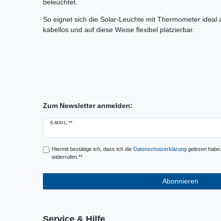
beleuchtet.
So eignet sich die Solar-Leuchte mit Thermometer ideal 
kabellos und auf diese Weise flexibel platzierbar.
Zum Newsletter anmelden:
Newsletter
E-MAIL **
Honig
Hiermit bestätige ich, dass ich die
Daten­schutz­erklärung
gelesen habe. 
widerrufen.**
Abonnieren
Service & Hilfe