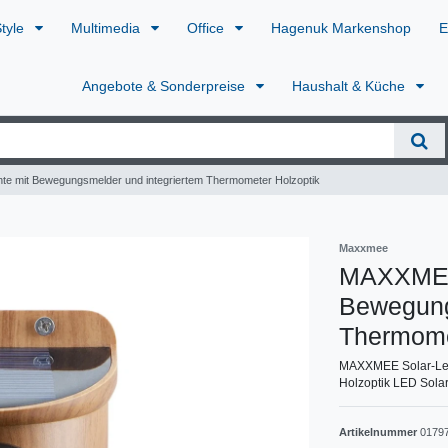
Style
Multimedia
Office
Hagenuk Markenshop
E
Angebote & Sonderpreise
Haushalt & Küche
e mit Bewegungsmelder und integriertem Thermometer Holzoptik
Maxxmee
MAXXMEE 
Bewegung
Thermome
MAXXMEE Solar-Leu
Holzoptik LED Sola
Artikelnummer
0179