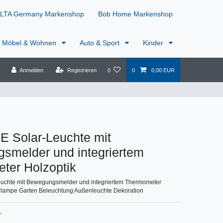
LTA Germany Markenshop
Bob Home Markenshop
Möbel & Wohnen
Auto & Sport
Kinder
Anmelden
Registrieren
0
0
0,00 EUR
Solar-Leuchte mit
smelder und integriertem
ter Holzoptik
chte mit Bewegungsmelder und integriertem Thermometer
rlampe Garten Beleuchtung Außenleuchte Dekoration
7