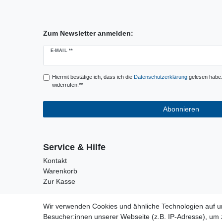
Zum Newsletter anmelden:
Newsletter
E-MAIL **
Honig
Hiermit bestätige ich, dass ich die
Daten­schutz­erklärung
gelesen habe. 
widerrufen.**
Abonnieren
Service & Hilfe
Kontakt
Warenkorb
Zur Kasse
Wir verwenden Cookies und ähnliche Technologien auf 
Besucher:innen unserer Webseite (z.B. IP-Adresse), um z