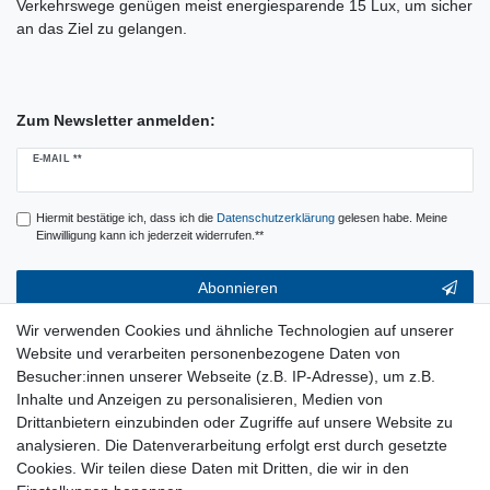
Verkehrswege genügen meist energiesparende 15 Lux, um sicher
an das Ziel zu gelangen.
Zum Newsletter anmelden:
Newsletter
E-MAIL **
Honig
Hiermit bestätige ich, dass ich die
Daten­schutz­erklärung
gelesen habe. Meine
Einwilligung kann ich jederzeit widerrufen.**
Abonnieren
** Hierbei handelt es sich um ein Pflichtfeld.
Wir verwenden Cookies und ähnliche Technologien auf unserer
Website und verarbeiten personenbezogene Daten von
Service & Hilfe
Besucher:innen unserer Webseite (z.B. IP-Adresse), um z.B.
Inhalte und Anzeigen zu personalisieren, Medien von
Kontakt
Drittanbietern einzubinden oder Zugriffe auf unsere Website zu
Warenkorb
analysieren. Die Datenverarbeitung erfolgt erst durch gesetzte
Zur Kasse
Cookies. Wir teilen diese Daten mit Dritten, die wir in den
Nützliches