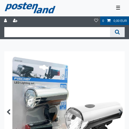
☰
0
0,00 EUR