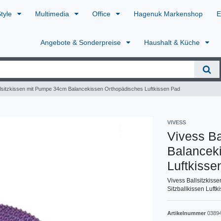
Style
Multimedia
Office
Hagenuk Markenshop
E
Angebote & Sonderpreise
Haushalt & Küche
llsitzkissen mit Pumpe 34cm Balancekissen Orthopädisches Luftkissen Pad
VIVESS
Vivess Ba
Balancek
Luftkisse
Vivess Ballsitzkis
Sitzballkissen Luft
Artikelnummer
0389