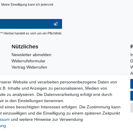
Meine Einwilligung kann ich jederzeit
** Hierbei handelt es sich um ein Pflichtfeld.
Nützliches
Newsletter abmelden
I
Widerrufsformular
D
Vertrag Widerrufen
W
unserer Website und verarbeiten personenbezogene Daten von
.B. Inhalte und Anzeigen zu personalisieren, Medien von
Privatkunden
ite zu analysieren. Die Datenverarbeitung erfolgt erst durch
 wir in den Einstellungen benennen.
Neukundenanmeldung
nd eines berechtigten Interesses erfolgen. Die Zustimmung kann
Mein Konto
t einzuwilligen und die Einwilligung zu einem späteren Zeitpunkt
essum
und weitere Hinweise zur Verwendung
rung
.
© Copyright 2026 | Alle Rechte vorbehalten.