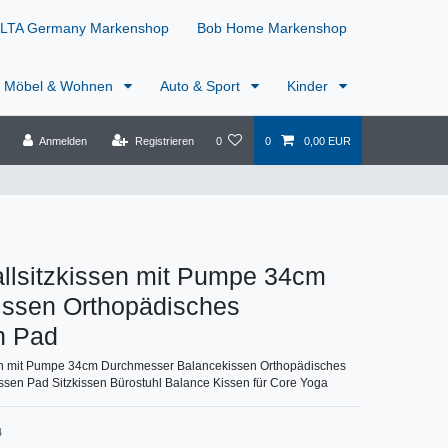
LTA Germany Markenshop
Bob Home Markenshop
Möbel & Wohnen
Auto & Sport
Kinder
Anmelden
Registrieren
0
0
0,00 EUR
llsitzkissen mit Pumpe 34cm
issen Orthopädisches
n Pad
sen mit Pumpe 34cm Durchmesser Balancekissen Orthopädisches
kissen Pad Sitzkissen Bürostuhl Balance Kissen für Core Yoga
4