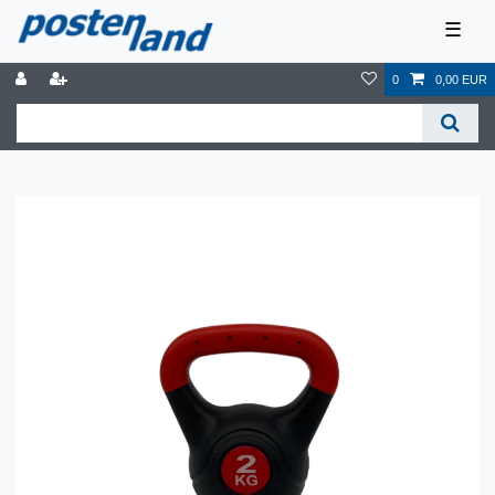
☰
0
0,00 EUR