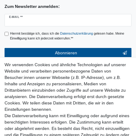
Zum Newsletter anmelden:
Newsletter
E-MAIL **
Honig
Hiermit bestätige ich, dass ich die
Daten­schutz­erklärung
gelesen habe. Meine
Einwilligung kann ich jederzeit widerrufen.**
Abonnieren
** Hierbei handelt es sich um ein Pflichtfeld.
Wir verwenden Cookies und ähnliche Technologien auf unserer
Website und verarbeiten personenbezogene Daten von
Service & Hilfe
Besucher:innen unserer Webseite (z.B. IP-Adresse), um z.B.
Inhalte und Anzeigen zu personalisieren, Medien von
Kontakt
Drittanbietern einzubinden oder Zugriffe auf unsere Website zu
Warenkorb
analysieren. Die Datenverarbeitung erfolgt erst durch gesetzte
Zur Kasse
Cookies. Wir teilen diese Daten mit Dritten, die wir in den
Nützliches
Einstellungen benennen.
Die Datenverarbeitung kann mit Einwilligung oder aufgrund eines
Newsletter abmelden
berechtigten Interesses erfolgen. Die Zustimmung kann erteilt
Widerrufsformular
oder abgelehnt werden. Es besteht das Recht, nicht einzuwilligen
Vertrag Widerrufen
und die Einwilligung zu einem späteren Zeitpunkt zu ändern oder