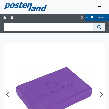
☰
0
0,00 EUR