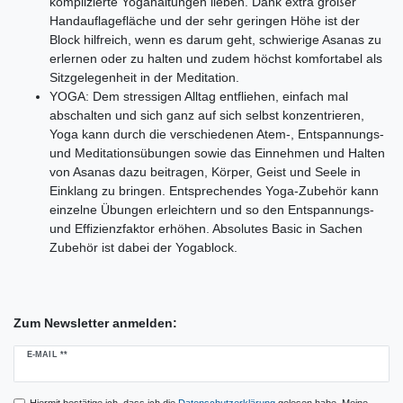
komplizierte Yogahaltungen lieben. Dank extra großer
Handauflagefläche und der sehr geringen Höhe ist der
Block hilfreich, wenn es darum geht, schwierige Asanas zu
erlernen oder zu halten und zudem höchst komfortabel als
Sitzgelegenheit in der Meditation.
YOGA: Dem stressigen Alltag entfliehen, einfach mal
abschalten und sich ganz auf sich selbst konzentrieren,
Yoga kann durch die verschiedenen Atem-, Entspannungs-
und Meditationsübungen sowie das Einnehmen und Halten
von Asanas dazu beitragen, Körper, Geist und Seele in
Einklang zu bringen. Entsprechendes Yoga-Zubehör kann
einzelne Übungen erleichtern und so den Entspannungs-
und Effizienzfaktor erhöhen. Absolutes Basic in Sachen
Zubehör ist dabei der Yogablock.
Zum Newsletter anmelden:
Newsletter
E-MAIL **
Honig
Hiermit bestätige ich, dass ich die
Daten­schutz­erklärung
gelesen habe. Meine