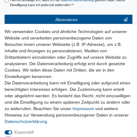
Einwilligung kann ich jederzeit widerrufen.**
Abonnieren
** Hierbei handelt es sich um ein Pflichtfeld.
Wir verwenden Cookies und ähnliche Technologien auf unserer
Website und verarbeiten personenbezogene Daten von
Service & Hilfe
Besucher:innen unserer Webseite (z.B. IP-Adresse), um z.B.
Inhalte und Anzeigen zu personalisieren, Medien von
Kontakt
Drittanbietern einzubinden oder Zugriffe auf unsere Website zu
Warenkorb
analysieren. Die Datenverarbeitung erfolgt erst durch gesetzte
Zur Kasse
Cookies. Wir teilen diese Daten mit Dritten, die wir in den
Nützliches
Einstellungen benennen.
Die Datenverarbeitung kann mit Einwilligung oder aufgrund eines
Newsletter abmelden
berechtigten Interesses erfolgen. Die Zustimmung kann erteilt
Widerrufsformular
oder abgelehnt werden. Es besteht das Recht, nicht einzuwilligen
Vertrag Widerrufen
und die Einwilligung zu einem späteren Zeitpunkt zu ändern oder
zu widerrufen. Beachten Sie unser
Impressum
und weitere
Rechtliches
Hinweise zur Verwendung personenbezogener Daten in unserer
Impressum
Daten­schutz­erklärung
.
Datenschutz
Wiederrufsrecht
Essenziell