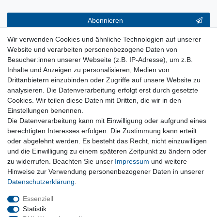
Abonnieren
** Hierbei handelt es sich um ein Pflichtfeld.
Wir verwenden Cookies und ähnliche Technologien auf unserer
Website und verarbeiten personenbezogene Daten von
Service & Hilfe
Besucher:innen unserer Webseite (z.B. IP-Adresse), um z.B.
Inhalte und Anzeigen zu personalisieren, Medien von
Kontakt
Drittanbietern einzubinden oder Zugriffe auf unsere Website zu
Warenkorb
analysieren. Die Datenverarbeitung erfolgt erst durch gesetzte
Zur Kasse
Cookies. Wir teilen diese Daten mit Dritten, die wir in den
Nützliches
Einstellungen benennen.
Die Datenverarbeitung kann mit Einwilligung oder aufgrund eines
Newsletter abmelden
berechtigten Interesses erfolgen. Die Zustimmung kann erteilt
Widerrufsformular
oder abgelehnt werden. Es besteht das Recht, nicht einzuwilligen
Vertrag Widerrufen
und die Einwilligung zu einem späteren Zeitpunkt zu ändern oder
zu widerrufen. Beachten Sie unser
Impressum
und weitere
Rechtliches
Hinweise zur Verwendung personenbezogener Daten in unserer
Impressum
Daten­schutz­erklärung
.
Datenschutz
Wiederrufsrecht
Essenziell
AGB
Statistik