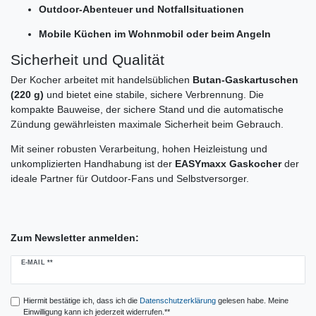
Outdoor-Abenteuer und Notfallsituationen
Mobile Küchen im Wohnmobil oder beim Angeln
Sicherheit und Qualität
Der Kocher arbeitet mit handelsüblichen
Butan-Gaskartuschen
(220 g)
und bietet eine stabile, sichere Verbrennung. Die
kompakte Bauweise, der sichere Stand und die automatische
Zündung gewährleisten maximale Sicherheit beim Gebrauch.
Mit seiner robusten Verarbeitung, hohen Heizleistung und
unkomplizierten Handhabung ist der
EASYmaxx Gaskocher
der
ideale Partner für Outdoor-Fans und Selbstversorger.
Zum Newsletter anmelden:
Newsletter
E-MAIL **
Honig
Hiermit bestätige ich, dass ich die
Daten­schutz­erklärung
gelesen habe. Meine
Einwilligung kann ich jederzeit widerrufen.**