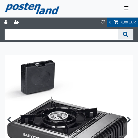
☰
0
0,00 EUR